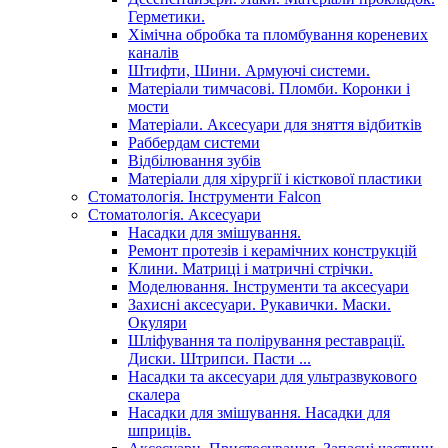
Герметики.
Хімічна обробка та пломбування кореневих
каналів
Штифти, Шини. Армуючі системи.
Матеріали тимчасові. Пломби. Коронки і
мости
Матеріали. Аксесуари для зняття відбитків
Раббердам системи
Відбілювання зубів
Матеріали для хірургії і кісткової пластики
Стоматологія. Інструменти Falcon
Стоматологія. Аксесуари
Насадки для змішування.
Ремонт протезів і керамічних конструкцій
Клини. Матриці і матричні стрічки.
Моделювання. Інструменти та аксесуари
Захисні аксесуари. Рукавички. Маски.
Окуляри
Шліфування та полірування реставрації.
Диски. Штрипси. Пасти ...
Насадки та аксесуари для ультразвукового
скалера
Насадки для змішування. Насадки для
шприців.