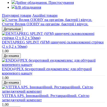
Дрібне обладнання. Пристосування
Б/В обладнання
Популярні товари
Акційні товари
Стаття: Вплив ОЗОНУ на організм, бактерії і віруси.
DENTAPREG SPLINT (SFM) шинуючі скловолоконні стрічки
(2 х 0,2 х 50мм)
1.00
ENDO@PEX бездротовий ендокомплекс для обтурації
кореневого каналу
1.00
VITTRA APS. Інноваційний. Реставраційний. Світло
затведжуючий композит
1.00