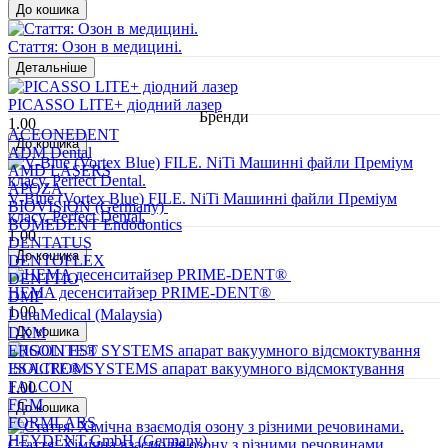
Стаття: Озон в медицині.
PICASSO LITE+ діодний лазер
Бренди
1.00
ACEONEDENT
ADM Dental
AMD LASERS
APOZA
V-Blue (Vortex Blue) FILE. NiTi Машинні файли Преміум
BIOVISION (Germany)
класу. Perfect Dental.
BOMEDENT Endodontics
1.00
DENTATUS
DENTOFLEX
DENTTIO
HEMA десенситайзер PRIME-DENT®
DMP
1.00
DuraMedical (Malaysia)
DXM
ERGON EST
ISOLITE® SYSTEMS апарат вакуумного відсмоктування
ESACROM
FALCON
1.00
FGM
FORMLABS
HEYDENT GmbH (Germany)
Стаття: Хімічна взаємодія озону з різними речовинами.