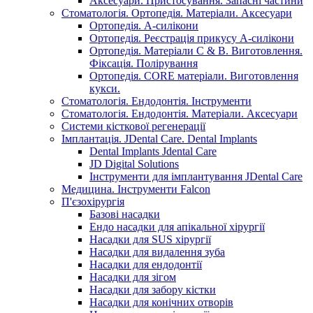
Аксесуари. Пристосування. Запасні частини
Стоматологія. Ортопедія. Матеріали. Аксесуари
Ортопедія. А-силікони
Ортопедія. Реєстрація прикусу А-силікони
Ортопедія. Матеріали C & B. Виготовлення.
Фіксація. Полірування
Ортопедія. CORE матеріали. Виготовлення
кукси.
Стоматологія. Ендодонтія. Інструменти
Стоматологія. Ендодонтія. Матеріали. Аксесуари
Системи кісткової регенерації
Імплантація. JDental Care. Dental Implants
Dental Implants Jdental Care
JD Digital Solutions
Інструменти для імплантування JDental Care
Медицина. Інструменти Falcon
П'єзохірургія
Базові насадки
Ендо насадки для апікальної хірургії
Насадки для SUS хірургії
Насадки для видалення зуба
Насадки для ендодонтії
Насадки для зігом
Насадки для забору кістки
Насадки для конічних отворів