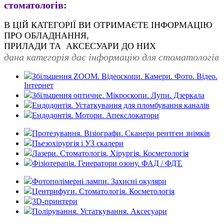
стоматологів:
В ЦІЙ КАТЕГОРІЇ ВИ ОТРИМАЄТЕ ІНФОРМАЦІЮ
ПРО ОБЛАДНАННЯ,
ПРИЛАДИ ТА
АКСЕСУАРИ ДО НИХ
дана категорія дає інформацію для стоматологів
Збільшення ZOOM. Відеоскопи. Камери. Фото. Відео.
Інтернет
Збільшення оптичне. Мікроскопи. Лупи. Дзеркала
Ендодонтія. Устаткування для пломбування каналів
Ендодонтія. Мотори. Апекслокатори
Протезування. Візіографи. Сканери рентген знімків
Пьезохірургія і УЗ cкалери
Лазери. Стоматологія. Хірургія. Косметологія
Фізіотерапія. Генератори озону. ФАД / ФДТ.
Фотополімерні лампи. Захисні окуляри
Центрифуги. Стоматологія. Косметологія
3D-принтери
Полірування. Устаткування. Аксесуари