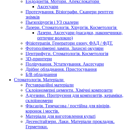
Ендодонтія. Мотори. Апекслокатори
Аксесуари
Протезування. Візіографи. Сканери рентген
знімків
Пьезохірургія і УЗ cкалери
Лазери. Стоматологія. Хірургія. Косметологія
Лазери. Аксесуари (насадки, наконечники,
оптичне волокно)
Фізіотерапія. Генератори озону. ФАД / ФДТ.
Фотополімерні лампи. Захисні окуляри
Центрифуги. Стоматологія. Косметологія
3D-принтери
Полірування. Устаткування. Аксесуари
Дрібне обладнання. Пристосування
Б/В обладнання
Стоматологія. Матеріали
Реставраційні матеріали
Склоіономерні цементи. Хімічні композити
Адгезиви. Протруєння для композитів, кераміки,
склоїономери
Фіксація. Тимчасова / постійна для вінірів,
коронок і мостів.
Матеріали для виготовлення культі
Десенсітайзери. Лаки. Матеріали прокладок.
Герметики.