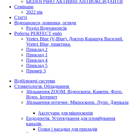
БІОЛОГІЧНО АКТИВНІ АНТИОКСИДАНТИ
Семінари
2022 рік
Статті
Відеоанонси, новинки, огляди
Розділ Відеоанонсів
Роботы PERFECT endo
Vortex Blue (V-Blue). Доктор Каращук Василий.
Vortex Blue, практика.
Приклад 2
Приклад 1
Приклад 4
Приклад 5
Пример 3
Відбілюючі системи
Стоматологія. Обладнання
Збільшення ZOOM. Відеоскопи. Камери. Фото.
Відео. Інтернет
Збільшення оптичне. Мікроскопи. Лупи. Дзеркала
Аксесуари для мікроскопів
Ендодонтія. Устаткування для пломбування
каналів
Голки і насадки для приладів