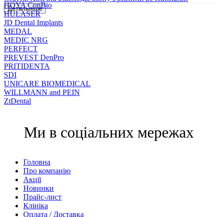
HOYA ConBio
HULASER
JD Dental Implants
MEDAL
MEDIC NRG
PERFECT
PREVEST DenPro
PRITIDENTA
SDI
UNICARE BIOMEDICAL
WILLMANN and PEIN
ZtDental
Ми в соціальних мережах
Головна
Про компанію
Акції
Новинки
Прайс-лист
Клініка
Оплата / Доставка