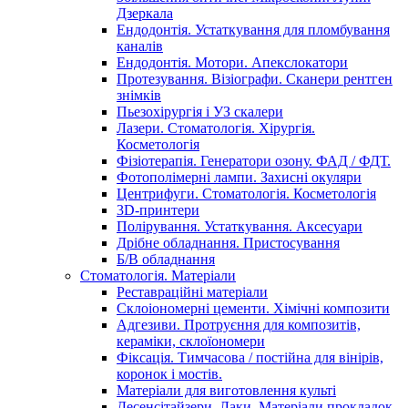
Дзеркала
Ендодонтія. Устаткування для пломбування
каналів
Ендодонтія. Мотори. Апекслокатори
Протезування. Візіографи. Сканери рентген
знімків
Пьезохірургія і УЗ cкалери
Лазери. Стоматологія. Хірургія.
Косметологія
Фізіотерапія. Генератори озону. ФАД / ФДТ.
Фотополімерні лампи. Захисні окуляри
Центрифуги. Стоматологія. Косметологія
3D-принтери
Полірування. Устаткування. Аксесуари
Дрібне обладнання. Пристосування
Б/В обладнання
Стоматологія. Матеріали
Реставраційні матеріали
Склоіономерні цементи. Хімічні композити
Адгезиви. Протруєння для композитів,
кераміки, склоїономери
Фіксація. Тимчасова / постійна для вінірів,
коронок і мостів.
Матеріали для виготовлення культі
Десенсітайзери. Лаки. Матеріали прокладок.