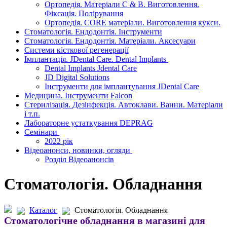
Ортопедія. Матеріали C & B. Виготовлення.
Фіксація. Полірування
Ортопедія. CORE матеріали. Виготовлення кукси.
Стоматологія. Ендодонтія. Інструменти
Стоматологія. Ендодонтія. Матеріали. Аксесуари
Системи кісткової регенерації
Імплантація. JDental Care. Dental Implants
Dental Implants Jdental Care
JD Digital Solutions
Інструменти для імплантування JDental Care
Медицина. Інструменти Falcon
Стерилізація. Дезінфекція. Автоклави. Ванни. Матеріали
і т.п.
Лабораторне устаткування DEPRAG
Семінари
2022 рік
Відеоанонси, новинки, огляди
Розділ Відеоанонсів
Стоматологія. Обладнання
Каталог
Стоматологія. Обладнання
Стоматологічне обладнання в магазині для