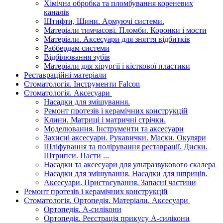
Хімічна обробка та пломбування кореневих
каналів
Штифти, Шини. Армуючі системи.
Матеріали тимчасові. Пломби. Коронки і мости
Матеріали. Аксесуари для зняття відбитків
Раббердам системи
Відбілювання зубів
Матеріали для хірургії і кісткової пластики
Реставраційні матеріали
Стоматологія. Інструменти Falcon
Стоматологія. Аксесуари
Насадки для змішування.
Ремонт протезів і керамічних конструкцій
Клини. Матриці і матричні стрічки.
Моделювання. Інструменти та аксесуари
Захисні аксесуари. Рукавички. Маски. Окуляри
Шліфування та полірування реставрації. Диски.
Штрипси. Пасти ...
Насадки та аксесуари для ультразвукового скалера
Насадки для змішування. Насадки для шприців.
Аксесуари. Пристосування. Запасні частини
Ремонт протезів і керамічних конструкцій
Стоматологія. Ортопедія. Матеріали. Аксесуари
Ортопедія. А-силікони
Ортопедія. Реєстрація прикусу А-силікони