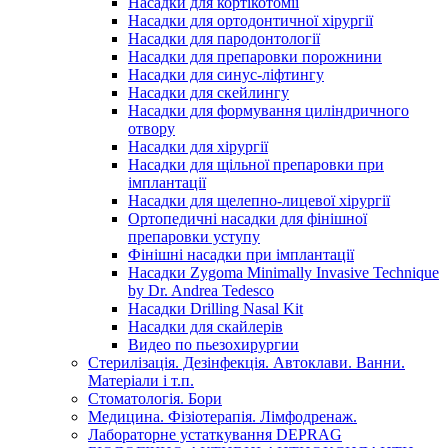
Насадки для кортікотомії
Насадки для ортодонтичної хірургії
Насадки для пародонтології
Насадки для препаровки порожнини
Насадки для синус-ліфтингу
Насадки для скейлингу
Насадки для формування циліндричного
отвору
Насадки для хірургії
Насадки для щільної препаровки при
імплантації
Насадки для щелепно-лицевої хірургії
Ортопедичні насадки для фінішної
препаровки уступу
Фінішні насадки при імплантації
Насадки Zygoma Minimally Invasive Technique
by Dr. Andrea Tedesco
Насадки Drilling Nasal Kit
Насадки для скайлерів
Видео по пьезохирургии
Стерилізація. Дезінфекція. Автоклави. Ванни.
Матеріали і т.п.
Стоматологія. Бори
Медицина. Фізіотерапія. Лімфодренаж.
Лабораторне устаткування DEPRAG