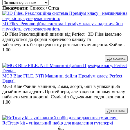
Показувати:
Список
/
Сітка
3D Files. Революційна система Преміум класу - надзвичайна
гнучкість, супереластичність
3D Files Революційний дизайн від Perfect 3D Files ідеально
адаптуються до форми кореневого каналу та
забезпечують безпрецедентну ретельність очищення. Файли..
1.00
MG3 Blue FILE. NiTi Машинні файли Преміум класу. Perfect
Dental.
MG3 Blue Файли машинні, 25мм, асорті, 6шт в упаковці За
дизайном нагадують Протейпери, але завдяки іншому металу
набагато менш жорсткі. Сумісні з будь-якими ендонаконечни..
1.00
ReTreaty kit - унікальний набір для видалення гутаперчі
&..