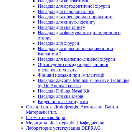
Насадки для кортікотомії
Насадки для ортодонтичної хірургії
Насадки для пародонтології
Насадки для препаровки порожнини
Насадки для синус-ліфтингу
Насадки для скейлингу
Насадки для формування циліндричного
отвору
Насадки для хірургії
Насадки для щільної препаровки при
імплантації
Насадки для щелепно-лицевої хірургії
Ортопедичні насадки для фінішної
препаровки уступу
Фінішні насадки при імплантації
Насадки Zygoma Minimally Invasive Technique
by Dr. Andrea Tedesco
Насадки Drilling Nasal Kit
Насадки для скайлерів
Видео по пьезохирургии
Стерилізація. Дезінфекція. Автоклави. Ванни.
Матеріали і т.п.
Стоматологія. Бори
Медицина. Фізіотерапія. Лімфодренаж.
Лабораторне устаткування DEPRAG