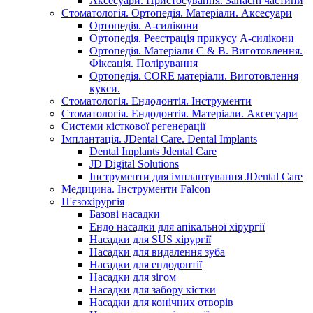
Аксесуари. Пристосування. Запасні частини
Стоматологія. Ортопедія. Матеріали. Аксесуари
Ортопедія. А-силікони
Ортопедія. Реєстрація прикусу А-силікони
Ортопедія. Матеріали C & B. Виготовлення.
Фіксація. Полірування
Ортопедія. CORE матеріали. Виготовлення
кукси.
Стоматологія. Ендодонтія. Інструменти
Стоматологія. Ендодонтія. Матеріали. Аксесуари
Системи кісткової регенерації
Імплантація. JDental Care. Dental Implants
Dental Implants Jdental Care
JD Digital Solutions
Інструменти для імплантування JDental Care
Медицина. Інструменти Falcon
П'єзохірургія
Базові насадки
Ендо насадки для апікальної хірургії
Насадки для SUS хірургії
Насадки для видалення зуба
Насадки для ендодонтії
Насадки для зігом
Насадки для забору кістки
Насадки для конічних отворів