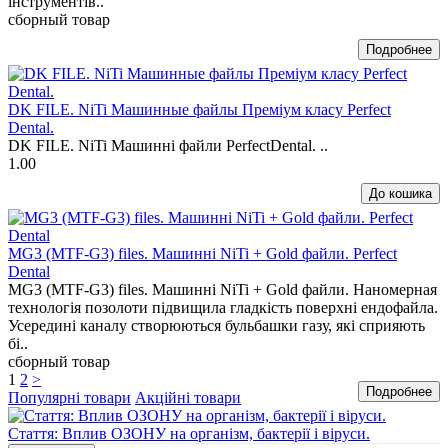
інструментів..
сборный товар
DK FILE. NiTi Машинные файлы Преміум класу Perfect
Dental.
DK FILE. NiTi Машинні файли PerfectDental. ..
1.00
MG3 (MTF-G3) files. Машинні NiTi + Gold файли. Perfect
Dental
MG3 (MTF-G3) files. Машинні NiTi + Gold файли. Наномерная
технологія позолоти підвищила гладкість поверхні ендофайла.
Усередині каналу створюються бульбашки газу, які сприяють
бі..
сборный товар
1
2
>
Популярні товари
Акційні товари
Стаття: Вплив ОЗОНУ на організм, бактерії і віруси.