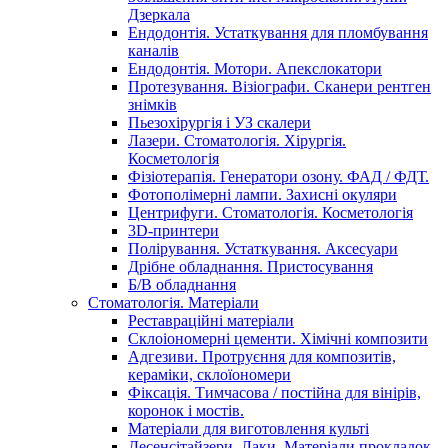
Дзеркала
Ендодонтія. Устаткування для пломбування
каналів
Ендодонтія. Мотори. Апекслокатори
Протезування. Візіографи. Сканери рентген
знімків
Пьезохірургія і УЗ cкалери
Лазери. Стоматологія. Хірургія.
Косметологія
Фізіотерапія. Генератори озону. ФАД / ФДТ.
Фотополімерні лампи. Захисні окуляри
Центрифуги. Стоматологія. Косметологія
3D-принтери
Полірування. Устаткування. Аксесуари
Дрібне обладнання. Пристосування
Б/В обладнання
Стоматологія. Матеріали
Реставраційні матеріали
Склоіономерні цементи. Хімічні композити
Адгезиви. Протруєння для композитів,
кераміки, склоїономери
Фіксація. Тимчасова / постійна для вінірів,
коронок і мостів.
Матеріали для виготовлення культі
Десенсітайзери. Лаки. Матеріали прокладок.