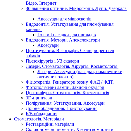
Відео. Інтернет
Збільшення оптичне. Мікроскопи. Лупи. Дзеркала
Аксесуари для мікроскопів
Ендодонтія. Устаткування для пломбування
каналів
Голки і насадки для приладів
Ендодонтія. Мотори. Апекслокатори
Аксесуари
Протезування. Візіографи. Сканери рентген
знімків
Пьезохірургія і УЗ cкалери
Лазери. Стоматологія. Хірургія. Косметологія
Лазери. Аксесуари (насадки, наконечники,
оптичне волокно)
Фізіотерапія. Генератори озону. ФАД / ФДТ.
Фотополімерні лампи. Захисні окуляри
Центрифуги. Стоматологія. Косметологія
3D-принтери
Полірування. Устаткування. Аксесуари
Дрібне обладнання. Пристосування
Б/В обладнання
Стоматологія. Матеріали
Реставраційні матеріали
Склоіономерні цементи. Хімічні композити