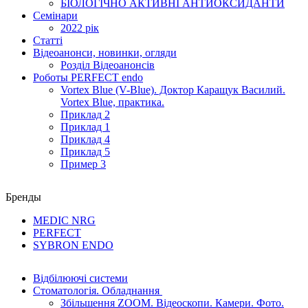
БІОЛОГІЧНО АКТИВНІ АНТИОКСИДАНТИ
Семінари
2022 рік
Статті
Відеоанонси, новинки, огляди
Розділ Відеоанонсів
Роботы PERFECT endo
Vortex Blue (V-Blue). Доктор Каращук Василий.
Vortex Blue, практика.
Приклад 2
Приклад 1
Приклад 4
Приклад 5
Пример 3
Бренды
MEDIC NRG
PERFECT
SYBRON ENDO
Відбілюючі системи
Стоматологія. Обладнання
Збільшення ZOOM. Відеоскопи. Камери. Фото.