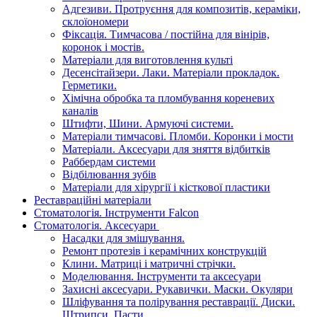
Адгезиви. Протруєння для композитів, кераміки,
склоїономери
Фіксація. Тимчасова / постійна для вінірів,
коронок і мостів.
Матеріали для виготовлення культі
Десенсітайзери. Лаки. Матеріали прокладок.
Герметики.
Хімічна обробка та пломбування кореневих
каналів
Штифти, Шини. Армуючі системи.
Матеріали тимчасові. Пломби. Коронки і мости
Матеріали. Аксесуари для зняття відбитків
Раббердам системи
Відбілювання зубів
Матеріали для хірургії і кісткової пластики
Реставраційні матеріали
Стоматологія. Інструменти Falcon
Стоматологія. Аксесуари
Насадки для змішування.
Ремонт протезів і керамічних конструкцій
Клини. Матриці і матричні стрічки.
Моделювання. Інструменти та аксесуари
Захисні аксесуари. Рукавички. Маски. Окуляри
Шліфування та полірування реставрації. Диски.
Штрипси. Пасти ...