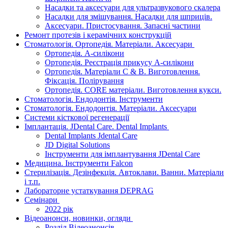
Насадки та аксесуари для ультразвукового скалера
Насадки для змішування. Насадки для шприців.
Аксесуари. Пристосування. Запасні частини
Ремонт протезів і керамічних конструкцій
Стоматологія. Ортопедія. Матеріали. Аксесуари
Ортопедія. А-силікони
Ортопедія. Реєстрація прикусу А-силікони
Ортопедія. Матеріали C & B. Виготовлення.
Фіксація. Полірування
Ортопедія. CORE матеріали. Виготовлення кукси.
Стоматологія. Ендодонтія. Інструменти
Стоматологія. Ендодонтія. Матеріали. Аксесуари
Системи кісткової регенерації
Імплантація. JDental Care. Dental Implants
Dental Implants Jdental Care
JD Digital Solutions
Інструменти для імплантування JDental Care
Медицина. Інструменти Falcon
Стерилізація. Дезінфекція. Автоклави. Ванни. Матеріали
і т.п.
Лабораторне устаткування DEPRAG
Семінари
2022 рік
Відеоанонси, новинки, огляди
Розділ Відеоанонсів