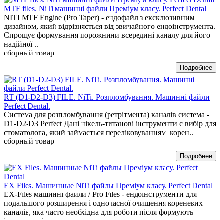
MTF files. NiTi машинні файли Преміум класу. Perfect Dental
NITI MTF Engine (Pro Taper) - ендофайл з ексклюзивним
дизайном, який відрізняється від звичайного ендоінструмента.
Спрощує формування порожнини всередині каналу для його
надійної ..
сборный товар
RT (D1-D2-D3) FILE. NiTi. Розпломбування. Машинні файли
Perfect Dental.
Система для розпломбування (ретрітмента) каналів система -
D1-D2-D3 Perfect Дані нікель-титанові інструменти є вибір для
стоматолога, який займається переліковуванням корен..
сборный товар
EX Files. Машинные NiTi файлы Преміум класу. Perfect Dental
EX-Files машинні файли / Pro Files - ендоінструменти для
подальшого розширення і одночасної очищення кореневих
каналів, яка часто необхідна для роботи після формують