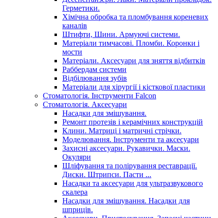
Герметики.
Хімічна обробка та пломбування кореневих
каналів
Штифти, Шини. Армуючі системи.
Матеріали тимчасові. Пломби. Коронки і
мости
Матеріали. Аксесуари для зняття відбитків
Раббердам системи
Відбілювання зубів
Матеріали для хірургії і кісткової пластики
Стоматологія. Інструменти Falcon
Стоматологія. Аксесуари
Насадки для змішування.
Ремонт протезів і керамічних конструкцій
Клини. Матриці і матричні стрічки.
Моделювання. Інструменти та аксесуари
Захисні аксесуари. Рукавички. Маски.
Окуляри
Шліфування та полірування реставрації.
Диски. Штрипси. Пасти ...
Насадки та аксесуари для ультразвукового
скалера
Насадки для змішування. Насадки для
шприців.