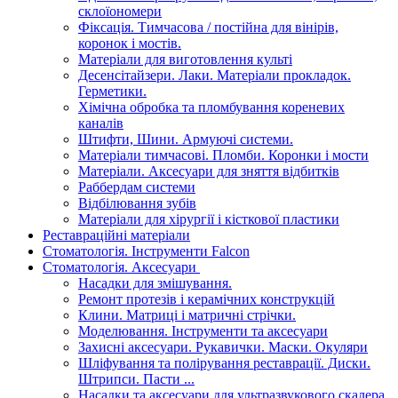
склоїономери
Фіксація. Тимчасова / постійна для вінірів,
коронок і мостів.
Матеріали для виготовлення культі
Десенсітайзери. Лаки. Матеріали прокладок.
Герметики.
Хімічна обробка та пломбування кореневих
каналів
Штифти, Шини. Армуючі системи.
Матеріали тимчасові. Пломби. Коронки і мости
Матеріали. Аксесуари для зняття відбитків
Раббердам системи
Відбілювання зубів
Матеріали для хірургії і кісткової пластики
Реставраційні матеріали
Стоматологія. Інструменти Falcon
Стоматологія. Аксесуари
Насадки для змішування.
Ремонт протезів і керамічних конструкцій
Клини. Матриці і матричні стрічки.
Моделювання. Інструменти та аксесуари
Захисні аксесуари. Рукавички. Маски. Окуляри
Шліфування та полірування реставрації. Диски.
Штрипси. Пасти ...
Насадки та аксесуари для ультразвукового скалера