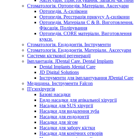
Аксесуари. Пристосування. Запасні частини
Стоматологія. Ортопедія. Матеріали. Аксесуари
Ортопедія. А-силікони
Ортопедія. Реєстрація прикусу А-силікони
Ортопедія. Матеріали C & B. Виготовлення.
Фіксація. Полірування
Ортопедія. CORE матеріали. Виготовлення
кукси.
Стоматологія. Ендодонтія. Інструменти
Стоматологія. Ендодонтія. Матеріали. Аксесуари
Системи кісткової регенерації
Імплантація. JDental Care. Dental Implants
Dental Implants Jdental Care
JD Digital Solutions
Інструменти для імплантування JDental Care
Медицина. Інструменти Falcon
П'єзохірургія
Базові насадки
Ендо насадки для апікальної хірургії
Насадки для SUS хірургії
Насадки для видалення зуба
Насадки для ендодонтії
Насадки для зігом
Насадки для забору кістки
Насадки для конічних отворів