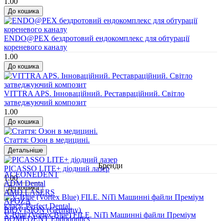
1.00
ENDO@PEX бездротовий ендокомплекс для обтурації
кореневого каналу
1.00
VITTRA APS. Інноваційний. Реставраційний. Світло
затведжуючий композит
1.00
Стаття: Озон в медицині.
Бренди
PICASSO LITE+ діодний лазер
ACEONEDENT
1.00
ADM Dental
AMD LASERS
APOZA
BIOVISION (Germany)
V-Blue (Vortex Blue) FILE. NiTi Машинні файли Преміум
BOMEDENT Endodontics