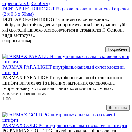
DENTAPREG BRIDGE (PFU) скловолоконні шинуючі стрічки
(2 х 0,3 х 50мм)
DENTAPREGTM BRIDGE системи скловолоконних
шінірующіх стрічок для мікропротезування і шинування зубів,
які сьогодні широко застосовуються в стоматології. Основні
види застосува..
сборный товар
PARMAX PARA LIGHT внутрішньоканальні скловолоконні
штифти
PARMAX PARA LIGHT внутрішньоканальні скловолоконні
штифти виготовлені з цілісних надтонких скловолокна,
імпрегновану в стоматологічних композитних смолах.
Завдяки правильному ..
1.00
PARMAX GOLD PG внутрішньоканальні позолочені штифти
PG PARMAX GOLD PG внутрішньоканальні позолочені