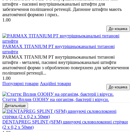
штифти - пасивні внутрішньоканальні штифти для
забезпечення поліпшеної ретенції. Дапнние штифти мають
анатомічної формою і приз..
1.00
PARMAX TITANIUM PT внутрішньоканальні титанові
штифти
PARMAX TITANIUM PT внутрішньоканальні титанові
штифти - металеві, пасивні внутрішньоканальні штифти
анатомічної форми з обробленою поверхнею для забезпечення
поліпшеної ретенції...
1.00
Популярні товари
Акційні товари
Стаття: Вплив ОЗОНУ на організм, бактерії і віруси.
DENTAPREG SPLINT (SFM) шинуючі скловолоконні стрічки
(2 х 0,2 х 50мм)