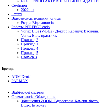
БІОЛОГІЧНО АКТИВНІ АНТИОКСИДАНТИ
Семінари
2022 рік
Статті
Відеоанонси, новинки, огляди
Розділ Відеоанонсів
Роботы PERFECT endo
Vortex Blue (V-Blue). Доктор Каращук Василий.
Vortex Blue, практика.
Приклад 2
Приклад 1
Приклад 4
Приклад 5
Пример 3
Бренды
ADM Dental
PARMAX
Відбілюючі системи
Стоматологія. Обладнання
Збільшення ZOOM. Відеоскопи. Камери. Фото.
Відео. Інтернет