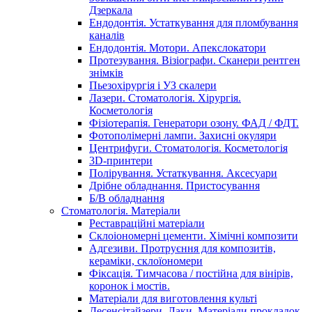
Дзеркала
Ендодонтія. Устаткування для пломбування
каналів
Ендодонтія. Мотори. Апекслокатори
Протезування. Візіографи. Сканери рентген
знімків
Пьезохірургія і УЗ cкалери
Лазери. Стоматологія. Хірургія.
Косметологія
Фізіотерапія. Генератори озону. ФАД / ФДТ.
Фотополімерні лампи. Захисні окуляри
Центрифуги. Стоматологія. Косметологія
3D-принтери
Полірування. Устаткування. Аксесуари
Дрібне обладнання. Пристосування
Б/В обладнання
Стоматологія. Матеріали
Реставраційні матеріали
Склоіономерні цементи. Хімічні композити
Адгезиви. Протруєння для композитів,
кераміки, склоїономери
Фіксація. Тимчасова / постійна для вінірів,
коронок і мостів.
Матеріали для виготовлення культі
Десенсітайзери. Лаки. Матеріали прокладок.