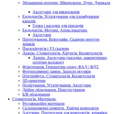
Збільшення оптичне. Мікроскопи. Лупи. Дзеркала
Аксесуари для мікроскопів
Ендодонтія. Устаткування для пломбування
каналів
Голки і насадки для приладів
Ендодонтія. Мотори. Апекслокатори
Аксесуари
Протезування. Візіографи. Сканери рентген
знімків
Пьезохірургія і УЗ cкалери
Лазери. Стоматологія. Хірургія. Косметологія
Лазери. Аксесуари (насадки, наконечники,
оптичне волокно)
Фізіотерапія. Генератори озону. ФАД / ФДТ.
Фотополімерні лампи. Захисні окуляри
Центрифуги. Стоматологія. Косметологія
3D-принтери
Полірування. Устаткування. Аксесуари
Дрібне обладнання. Пристосування
Б/В обладнання
Стоматологія. Матеріали
Реставраційні матеріали
Склоіономерні цементи. Хімічні композити
Адгезиви. Протруєння для композитів, кераміки,