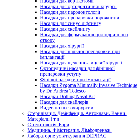
Насадки для кортікотомії
Насадки для ортодонтичної хірургії
Насадки для пародонтології
Насадки для препаровки порожнини
Насадки для синус-ліфтингу
Насадки для скейлингу
Насадки для формування циліндричного
отвору
Насадки для хірургії
Насадки для щільної препаровки при
імплантації
Насадки для щелепно-лицевої хірургії
Ортопедичні насадки для фінішної
препаровки уступу
Фінішні насадки при імплантації
Насадки Zygoma Minimally Invasive Technique
by Dr. Andrea Tedesco
Насадки Drilling Nasal Kit
Насадки для скайлерів
Видео по пьезохирургии
Стерилізація. Дезінфекція. Автоклави. Ванни.
Матеріали і т.п.
Стоматологія. Бори
Медицина. Фізіотерапія. Лімфодренаж.
Лабораторне устаткування DEPRAG