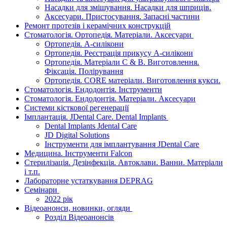
Насадки для змішування. Насадки для шприців.
Аксесуари. Пристосування. Запасні частини
Ремонт протезів і керамічних конструкцій
Стоматологія. Ортопедія. Матеріали. Аксесуари
Ортопедія. А-силікони
Ортопедія. Реєстрація прикусу А-силікони
Ортопедія. Матеріали C & B. Виготовлення.
Фіксація. Полірування
Ортопедія. CORE матеріали. Виготовлення кукси.
Стоматологія. Ендодонтія. Інструменти
Стоматологія. Ендодонтія. Матеріали. Аксесуари
Системи кісткової регенерації
Імплантація. JDental Care. Dental Implants
Dental Implants Jdental Care
JD Digital Solutions
Інструменти для імплантування JDental Care
Медицина. Інструменти Falcon
Стерилізація. Дезінфекція. Автоклави. Ванни. Матеріали
і т.п.
Лабораторне устаткування DEPRAG
Семінари
2022 рік
Відеоанонси, новинки, огляди
Розділ Відеоанонсів