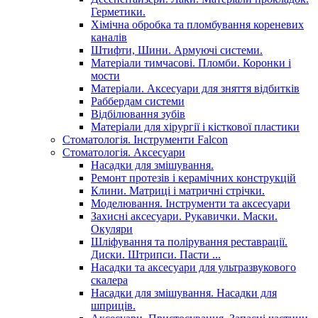
Герметики.
Хімічна обробка та пломбування кореневих
каналів
Штифти, Шини. Армуючі системи.
Матеріали тимчасові. Пломби. Коронки і
мости
Матеріали. Аксесуари для зняття відбитків
Раббердам системи
Відбілювання зубів
Матеріали для хірургії і кісткової пластики
Стоматологія. Інструменти Falcon
Стоматологія. Аксесуари
Насадки для змішування.
Ремонт протезів і керамічних конструкцій
Клини. Матриці і матричні стрічки.
Моделювання. Інструменти та аксесуари
Захисні аксесуари. Рукавички. Маски.
Окуляри
Шліфування та полірування реставрації.
Диски. Штрипси. Пасти ...
Насадки та аксесуари для ультразвукового
скалера
Насадки для змішування. Насадки для
шприців.