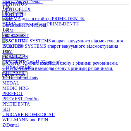
класу. Perfect Dental.
DENTATUS
1.00
DENTOFLEX
DENTTIO
DMP
HEMA десенситайзер PRIME-DENT®
DuraMedical (Malaysia)
1.00
DXM
ERGON EST
ESACROM
ISOLITE® SYSTEMS апарат вакуумного відсмоктування
FALCON
FGM
1.00
FORMLABS
HEYDENT GmbH (Germany)
HOYA ConBio
Стаття: Хімічна взаємодія озону з різними речовинами.
HULASER
JD Dental Implants
MEDAL
MEDIC NRG
PERFECT
PREVEST DenPro
PRITIDENTA
SDI
UNICARE BIOMEDICAL
WILLMANN and PEIN
ZtDental