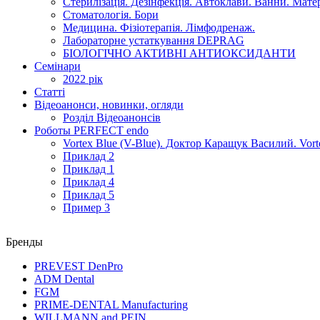
Стерилізація. Дезінфекція. Автоклави. Ванни. Матері
Стоматологія. Бори
Медицина. Фізіотерапія. Лімфодренаж.
Лабораторне устаткування DEPRAG
БІОЛОГІЧНО АКТИВНІ АНТИОКСИДАНТИ
Семінари
2022 рік
Статті
Відеоанонси, новинки, огляди
Розділ Відеоанонсів
Роботы PERFECT endo
Vortex Blue (V-Blue). Доктор Каращук Василий. Vort
Приклад 2
Приклад 1
Приклад 4
Приклад 5
Пример 3
Бренды
PREVEST DenPro
ADM Dental
FGM
PRIME-DENTAL Manufacturing
WILLMANN and PEIN