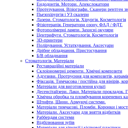
Ендодонтія. Мотори. Апекслокатори
Протезування. Візіографи. Сканери рентген зн
Пьезохірургія і УЗ cкалери
Лазери. Стоматологія. Хірургія. Косметологія
Фізіотерапія. Генератори озону. ФАД / ФДТ.
Фотополімерні лампи. Захисні окуляри
Центрифуги. Стоматологія. Косметологія
3D-принтери
Полірування. Устаткування. Аксесуари
Дрібне обладнання. Пристосування
Б/В обладнання
Стоматологія. Матеріали
Реставраційні матеріали
Склоіономерні цементи. Хімічні композити
Адгезиви. Протруєння для композитів, керамі
Фіксація. Тимчасова / постійна для вінірів, кор
Матеріали для виготовлення культі
Десенсітайзери. Лаки. Матеріали прокладок. 
Хімічна обробка та пломбування кореневих ка
Штифти, Шини. Армуючі системи.
Матеріали тимчасові. Пломби. Коронки і мост
Матеріали. Аксесуари для зняття відбитків
Раббердам системи
Відбілювання зубів
Матеріали для хірургії і кісткової пластики