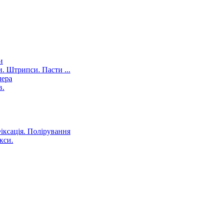
и
. Штрипси. Пасти ...
лера
в.
іксація. Полірування
кси.