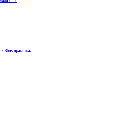
али і т.п.
ex Blue, практика.