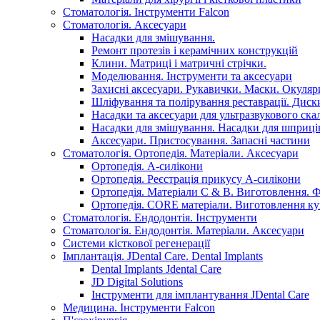
Стоматологія. Інструменти Falcon
Стоматологія. Аксесуари
Насадки для змішування.
Ремонт протезів і керамічних конструкцій
Клини. Матриці і матричні стрічки.
Моделювання. Інструменти та аксесуари
Захисні аксесуари. Рукавички. Маски. Окуляр
Шліфування та полірування реставрації. Диски
Насадки та аксесуари для ультразвукового ска
Насадки для змішування. Насадки для шприці
Аксесуари. Пристосування. Запасні частини
Стоматологія. Ортопедія. Матеріали. Аксесуари
Ортопедія. А-силікони
Ортопедія. Реєстрація прикусу А-силікони
Ортопедія. Матеріали C & B. Виготовлення. Ф
Ортопедія. CORE матеріали. Виготовлення ку
Стоматологія. Ендодонтія. Інструменти
Стоматологія. Ендодонтія. Матеріали. Аксесуари
Системи кісткової регенерації
Імплантація. JDental Care. Dental Implants
Dental Implants Jdental Care
JD Digital Solutions
Інструменти для імплантування JDental Care
Медицина. Інструменти Falcon