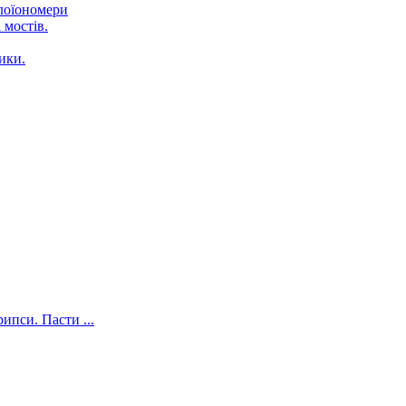
клоїономери
 мостів.
ики.
ипси. Пасти ...