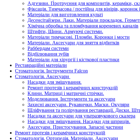
Адгезиви. Протруєння для композитів, кераміки, с
Фіксація. Тимчасова / постійна для вінірів, коронок і
Матеріали для виготовлення культі
Десенсітайзери. Лаки. Матеріали прокладок. Гермет
Хімічна обробка та пломбування кореневих каналів
Штифти, Шини. Армуючі системи.
Матеріали тимчасові. Пломби. Коронки і мости
Матеріали. Аксесуари для зняття відбитків
Раббердам системи
Відбілювання зубів
Матеріали для хірургії і кісткової пластики
Реставраційні матеріали
Стоматологія. Інструменти Falcon
Стоматологія. Аксесуари
Насадки для змішування.
Ремонт протезів і керамічних конструкцій
Клини. Матриці і матричні стрічки.
Моделювання. Інструменти та аксесуари
Захисні аксесуари. Рукавички. Маски. Окуляри
Шліфування та полірування реставрації. Диски. Штр
Насадки та аксесуари для ультразвукового скалера
Насадки для змішування. Насадки для шприців.
Аксесуари. Пристосування. Запасні частини
Ремонт протезів і керамічних конструкцій
Стоматологія. Ортопедія. Матеріали. Аксесуари