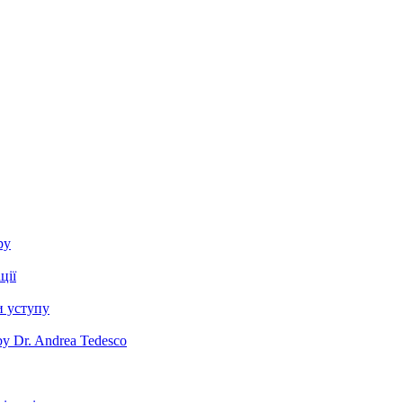
ру
ції
и уступу
y Dr. Andrea Tedesco