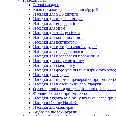
П'єзохірургія
Базові насадки
Ендо насадки для апікальної хірургії
Насадки для SUS хірургії
Насадки для видалення зуба
Насадки для ендодонтії
Насадки для зігом
Насадки для забору кістки
Насадки для конічних отворів
Насадки для кортікотомії
Насадки для ортодонтичної хірургії
Насадки для пародонтології
Насадки для препаровки порожнини
Насадки для синус-ліфтингу
Насадки для скейлингу
Насадки для формування циліндричного отво
Насадки для хірургії
Насадки для щільної препаровки при імпланта
Насадки для щелепно-лицевої хірургії
Ортопедичні насадки для фінішної препаровк
Фінішні насадки при імплантації
Насадки Zygoma Minimally Invasive Technique b
Насадки Drilling Nasal Kit
Насадки для скайлерів
Видео по пьезохирургии