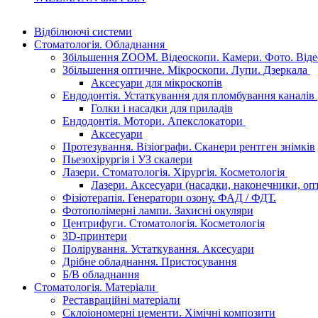
Відбілюючі системи
Стоматологія. Обладнання
Збільшення ZOOM. Відеоскопи. Камери. Фото. Відео
Збільшення оптичне. Мікроскопи. Лупи. Дзеркала
Аксесуари для мікроскопів
Ендодонтія. Устаткування для пломбування каналів
Голки і насадки для приладів
Ендодонтія. Мотори. Апекслокатори
Аксесуари
Протезування. Візіографи. Сканери рентген знімків
Пьезохірургія і УЗ cкалери
Лазери. Стоматологія. Хірургія. Косметологія
Лазери. Аксесуари (насадки, наконечники, оп
Фізіотерапія. Генератори озону. ФАД / ФДТ.
Фотополімерні лампи. Захисні окуляри
Центрифуги. Стоматологія. Косметологія
3D-принтери
Полірування. Устаткування. Аксесуари
Дрібне обладнання. Пристосування
Б/В обладнання
Стоматологія. Матеріали
Реставраційні матеріали
Склоіономерні цементи. Хімічні композити