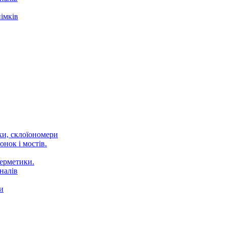
імків
ки, склоїономери
онок і мостів.
Герметики.
налів
и