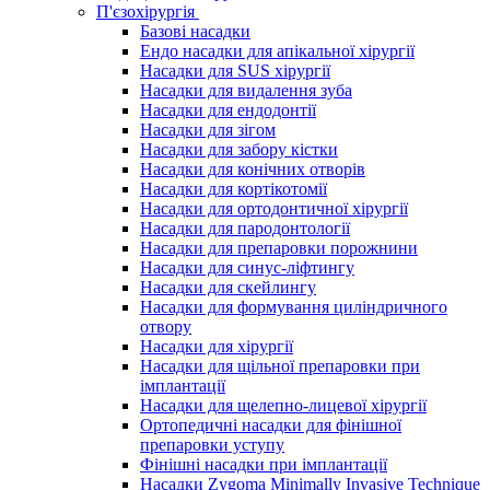
П'єзохірургія
Базові насадки
Ендо насадки для апікальної хірургії
Насадки для SUS хірургії
Насадки для видалення зуба
Насадки для ендодонтії
Насадки для зігом
Насадки для забору кістки
Насадки для конічних отворів
Насадки для кортікотомії
Насадки для ортодонтичної хірургії
Насадки для пародонтології
Насадки для препаровки порожнини
Насадки для синус-ліфтингу
Насадки для скейлингу
Насадки для формування циліндричного
отвору
Насадки для хірургії
Насадки для щільної препаровки при
імплантації
Насадки для щелепно-лицевої хірургії
Ортопедичні насадки для фінішної
препаровки уступу
Фінішні насадки при імплантації
Насадки Zygoma Minimally Invasive Technique