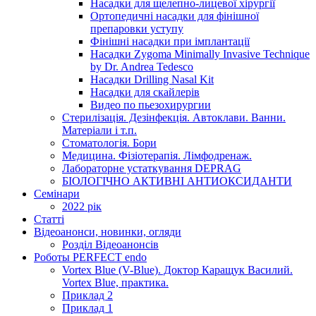
Насадки для щелепно-лицевої хірургії
Ортопедичні насадки для фінішної
препаровки уступу
Фінішні насадки при імплантації
Насадки Zygoma Minimally Invasive Technique
by Dr. Andrea Tedesco
Насадки Drilling Nasal Kit
Насадки для скайлерів
Видео по пьезохирургии
Стерилізація. Дезінфекція. Автоклави. Ванни.
Матеріали і т.п.
Стоматологія. Бори
Медицина. Фізіотерапія. Лімфодренаж.
Лабораторне устаткування DEPRAG
БІОЛОГІЧНО АКТИВНІ АНТИОКСИДАНТИ
Семінари
2022 рік
Статті
Відеоанонси, новинки, огляди
Розділ Відеоанонсів
Роботы PERFECT endo
Vortex Blue (V-Blue). Доктор Каращук Василий.
Vortex Blue, практика.
Приклад 2
Приклад 1