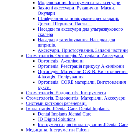
Моделювання. Інструменти та аксесуари
Захисні аксесуари. Рукавички. Маски.
Окуляри
Шліфування та полірування реставрації.
Диски. Штрипси. Пасти ...
Насадки та аксесуари для ультразвукового
скалера
Насадки для змішування. Насадки для
шприців.
Аксесуари. Пристосування. Запасні частини
Стоматологія. Ортопедія. Матеріали. Аксесуари
Ортопедія. А-силікони
Ортопедія. Реєстрація прикусу А-силікони
Ортопедія. Матеріали C & B. Виготовлення.
Фіксація. Полірування
Ортопедія. CORE матеріали. Виготовлення
кукси.
Стоматологія. Ендодонтія. Інструменти
Стоматологія. Ендодонтія. Матеріали. Аксесуари
Системи кісткової регенерації
Імплантація. JDental Care. Dental Implants
Dental Implants Jdental Care
JD Digital Solutions
Інструменти для імплантування JDental Care
Медицина. Інструменти Falcon