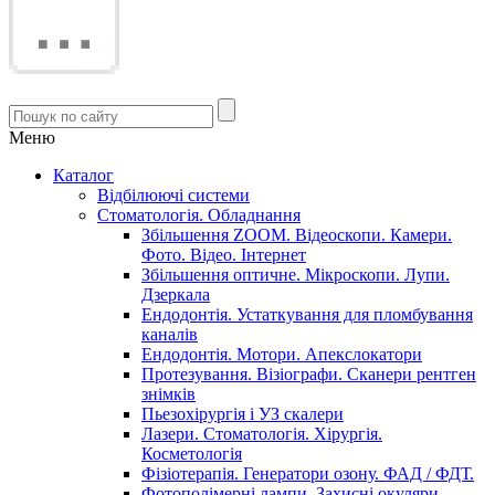
Меню
Каталог
Відбілюючі системи
Стоматологія. Обладнання
Збільшення ZOOM. Відеоскопи. Камери.
Фото. Відео. Інтернет
Збільшення оптичне. Мікроскопи. Лупи.
Дзеркала
Ендодонтія. Устаткування для пломбування
каналів
Ендодонтія. Мотори. Апекслокатори
Протезування. Візіографи. Сканери рентген
знімків
Пьезохірургія і УЗ cкалери
Лазери. Стоматологія. Хірургія.
Косметологія
Фізіотерапія. Генератори озону. ФАД / ФДТ.
Фотополімерні лампи. Захисні окуляри