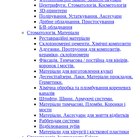
Центрифуги. Стоматологія. Косметологія
3D-принтери
Полірування. Устаткування. Аксесуари
Дрібне обладнання. Пристосування
Б/В обладнання
Стоматологія. Матеріали
Реставраційні матеріали
Склоіономерні цементи. Хімічні композити
Адгезиви. Протруєння для композитів,
кераміки, склоїономери
Фіксація. Тимчасова / постійна для вінірів,
коронок і мостів.
Матеріали для виготовлення культі
Десенсітайзери. Лаки. Матеріали прокладок.
Герметики.
Хімічна обробка та пломбування кореневих
каналів
Штифти, Шини. Армуючі системи.
Матеріали тимчасові. Пломби. Коронки і
мости
Матеріали. Аксесуари для зняття відбитків
Раббердам системи
Відбілювання зубів
Матеріали для хірургії і кісткової пластики