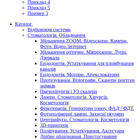
Приклад 4
Приклад 5
Пример 3
Каталог
Відбілюючі системи
Стоматологія. Обладнання
Збільшення ZOOM. Відеоскопи. Камери.
Фото. Відео. Інтернет
Збільшення оптичне. Мікроскопи. Лупи.
Дзеркала
Ендодонтія. Устаткування для пломбування
каналів
Ендодонтія. Мотори. Апекслокатори
Протезування. Візіографи. Сканери рентген
знімків
Пьезохірургія і УЗ cкалери
Лазери. Стоматологія. Хірургія.
Косметологія
Фізіотерапія. Генератори озону. ФАД / ФДТ.
Фотополімерні лампи. Захисні окуляри
Центрифуги. Стоматологія. Косметологія
3D-принтери
Полірування. Устаткування. Аксесуари
Дрібне обладнання. Пристосування