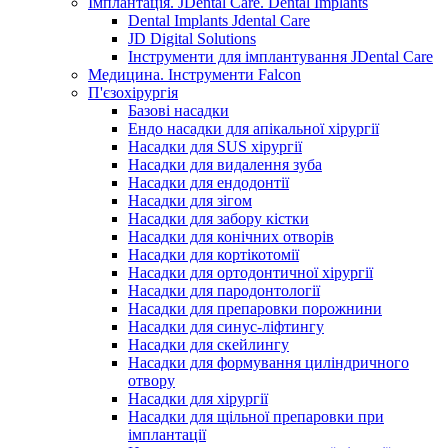
Імплантація. JDental Care. Dental Implants
Dental Implants Jdental Care
JD Digital Solutions
Інструменти для імплантування JDental Care
Медицина. Інструменти Falcon
П'єзохірургія
Базові насадки
Ендо насадки для апікальної хірургії
Насадки для SUS хірургії
Насадки для видалення зуба
Насадки для ендодонтії
Насадки для зігом
Насадки для забору кістки
Насадки для конічних отворів
Насадки для кортікотомії
Насадки для ортодонтичної хірургії
Насадки для пародонтології
Насадки для препаровки порожнини
Насадки для синус-ліфтингу
Насадки для скейлингу
Насадки для формування циліндричного
отвору
Насадки для хірургії
Насадки для щільної препаровки при
імплантації