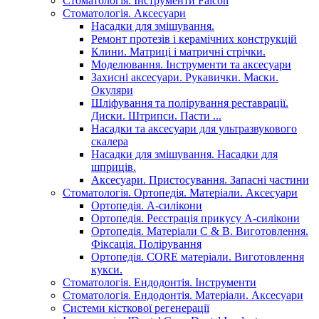
Стоматологія. Інструменти Falcon
Стоматологія. Аксесуари
Насадки для змішування.
Ремонт протезів і керамічних конструкцій
Клини. Матриці і матричні стрічки.
Моделювання. Інструменти та аксесуари
Захисні аксесуари. Рукавички. Маски.
Окуляри
Шліфування та полірування реставрації.
Диски. Штрипси. Пасти ...
Насадки та аксесуари для ультразвукового
скалера
Насадки для змішування. Насадки для
шприців.
Аксесуари. Пристосування. Запасні частини
Стоматологія. Ортопедія. Матеріали. Аксесуари
Ортопедія. А-силікони
Ортопедія. Реєстрація прикусу А-силікони
Ортопедія. Матеріали C & B. Виготовлення.
Фіксація. Полірування
Ортопедія. CORE матеріали. Виготовлення
кукси.
Стоматологія. Ендодонтія. Інструменти
Стоматологія. Ендодонтія. Матеріали. Аксесуари
Системи кісткової регенерації