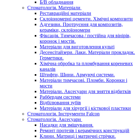
Б/В обладнання
Стоматологія. Матеріали
Реставраційні матеріали
Склоіономерні цементи. Хімічні композити
Адгезиви. Протруєння для композитів,
кераміки, склоїономери
Фіксація. Тимчасова / постійна для вінірів,
коронок і мостів.
Матеріали для виготовлення культі
Десенсітайзери. Лаки. Матеріали прокладок.
Герметики.
Хімічна обробка та пломбування кореневих
каналів
Штифти, Шини. Армуючі системи.
Матеріали тимчасові. Пломби. Коронки і
мости
Матеріали. Аксесуари для зняття відбитків
Раббердам системи
Відбілювання зубів
Матеріали для хірургії і кісткової пластики
Стоматологія. Інструменти Falcon
Стоматологія. Аксесуари
Насадки для змішування.
Ремонт протезів і керамічних конструкцій
Клини. Матриці і матричні стрічки.