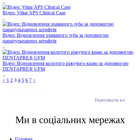
..
Відео: Vittar APS Clinical Case
..
Відео: Відновлення зламаного зуба за допомогою
парапульпарних штифтів
..
Відео: Відновлення колотого ріжучого краю за допомогою
DENTAPRE® UFM
..
<
1
2
3
4
5
6
7
>
Розклад семінарів
Переглянути всі
Ми в соціальних мережах
Головна