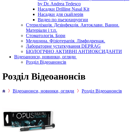
by Dr. Andrea Tedesco
Насадки Drilling Nasal Kit
Насадки для скайлерів
Видео по пьезохирургии
Стерилізація. Дезінфекція. Автоклави. Ванни.
Матеріали і т.п.
Стоматологія. Бори
Медицина. Фізіотерапія. Лімфодренаж.
Лабораторне устаткування DEPRAG
БІОЛОГІЧНО АКТИВНІ АНТИОКСИДАНТИ
Відеоанонси, новинки, огляди
Розділ Відеоанонсів
Розділ Відеоанонсів
Відеоанонси, новинки, огляди
Розділ Відеоанонсів