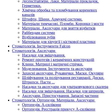
Десенсітайзери. Лаки. Матеріали прокладок.
Герметики.
Хімічна обробка та пломбування кореневих
каналів
Штифти, Шини. Армуючі системи.
Матеріали тимчасові. Пломби. Коронки і мости
Матеріали. Аксесуари для зняття відбитків
Раббердам системи
Відбілювання зубів
Матеріали для хірургії і кісткової пластики
Стоматологія. Інструменти Falcon
Стоматологія. Аксесуари
Насадки для змішування.
Ремонт протезів і керамічних конструкцій
Клини. Матриці і матричні стрічки.
Моделювання. Інструменти та аксесуари
Захисні аксесуари. Рукавички. Маски. Окуляри
Шліфування та полірування реставрації. Диски.
Штрипси. Пасти ...
Насадки та аксесуари для ультразвукового скалера
Насадки для змішування. Насадки для шприців.
Аксесуари. Пристосування. Запасні частини
Стоматологія. Ортопедія. Матеріали. Аксесуари
Ортопедія. А-силікони
Ортопедія. Реєстрація прикусу А-силікони