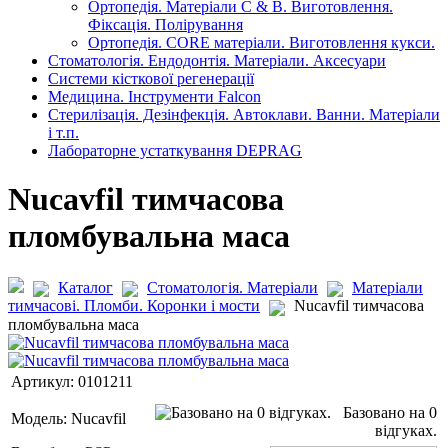
Ортопедія. Матеріали C & B. Виготовлення.
Фіксація. Полірування
Ортопедія. CORE матеріали. Виготовлення кукси.
Стоматологія. Ендодонтія. Матеріали. Аксесуари
Системи кісткової регенерації
Медицина. Інструменти Falcon
Стерилізація. Дезінфекція. Автоклави. Ванни. Матеріали
і т.п.
Лабораторне устаткування DEPRAG
Nucavfil тимчасова
пломбувальна маса
Каталог
Стоматологія. Матеріали
Матеріали
тимчасові. Пломби. Коронки і мости
Nucavfil тимчасова
пломбувальна маса
Артикул:
0101211
Базовано на 0
Модель:
Nucavfil
відгуках.