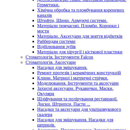
Герметики.
Хімічна обробка та пломбування кореневих
каналів
Штифти, Шини. Армуючі системи.
Матеріали тимчасові. Пломби. Коронки і
мости
Матеріали. Аксесуари для зняття відбитків
Раббердам системи
Відбілювання зубів
Матеріали для хірургії і кісткової пластики
Стоматологія. Інструменти Falcon
Стоматологія. Аксесуари
Насадки для змішування.
Ремонт протезів і керамічних конструкцій
Клини. Матриці і матричні стрічки.
Моделювання. Інструменти та аксесуари
Захисні аксесуари. Рукавички. Маски.
Окуляри
Шліфування та полірування реставрації.
Диски. Штрипси. Пасти ...
Насадки та аксесуари для ультразвукового
скалера
Насадки для змішування. Насадки для
шприців.