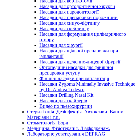
Насадки для кортікотомії
Насадки для ортодонтичної хірургії
Насадки для пародонтології
Насадки для препаровки порожнини
Насадки для синус-ліфтингу
Насадки для скейлингу
Насадки для формування циліндричного
отвору
Насадки для хірургії
Насадки для щільної препаровки при
імплантації
Насадки для щелепно-лицевої хірургії
Ортопедичні насадки для фінішної
препаровки уступу
Фінішні насадки при імплантації
Насадки Zygoma Minimally Invasive Technique
by Dr. Andrea Tedesco
Насадки Drilling Nasal Kit
Насадки для скайлерів
Видео по пьезохирургии
Стерилізація. Дезінфекція. Автоклави. Ванни.
Матеріали і т.п.
Стоматологія. Бори
Медицина. Фізіотерапія. Лімфодренаж.
Лабораторне устаткування DEPRAG