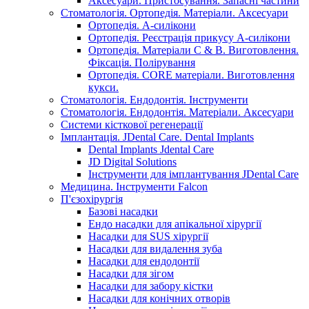
Аксесуари. Пристосування. Запасні частини
Стоматологія. Ортопедія. Матеріали. Аксесуари
Ортопедія. А-силікони
Ортопедія. Реєстрація прикусу А-силікони
Ортопедія. Матеріали C & B. Виготовлення.
Фіксація. Полірування
Ортопедія. CORE матеріали. Виготовлення
кукси.
Стоматологія. Ендодонтія. Інструменти
Стоматологія. Ендодонтія. Матеріали. Аксесуари
Системи кісткової регенерації
Імплантація. JDental Care. Dental Implants
Dental Implants Jdental Care
JD Digital Solutions
Інструменти для імплантування JDental Care
Медицина. Інструменти Falcon
П'єзохірургія
Базові насадки
Ендо насадки для апікальної хірургії
Насадки для SUS хірургії
Насадки для видалення зуба
Насадки для ендодонтії
Насадки для зігом
Насадки для забору кістки
Насадки для конічних отворів