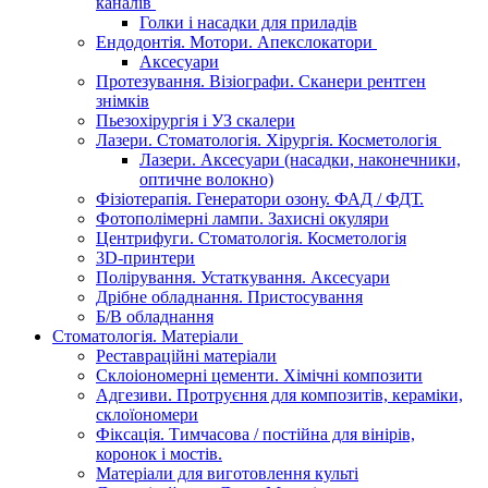
каналів
Голки і насадки для приладів
Ендодонтія. Мотори. Апекслокатори
Аксесуари
Протезування. Візіографи. Сканери рентген
знімків
Пьезохірургія і УЗ cкалери
Лазери. Стоматологія. Хірургія. Косметологія
Лазери. Аксесуари (насадки, наконечники,
оптичне волокно)
Фізіотерапія. Генератори озону. ФАД / ФДТ.
Фотополімерні лампи. Захисні окуляри
Центрифуги. Стоматологія. Косметологія
3D-принтери
Полірування. Устаткування. Аксесуари
Дрібне обладнання. Пристосування
Б/В обладнання
Стоматологія. Матеріали
Реставраційні матеріали
Склоіономерні цементи. Хімічні композити
Адгезиви. Протруєння для композитів, кераміки,
склоїономери
Фіксація. Тимчасова / постійна для вінірів,
коронок і мостів.
Матеріали для виготовлення культі