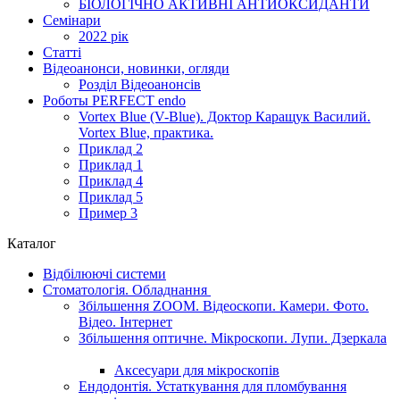
БІОЛОГІЧНО АКТИВНІ АНТИОКСИДАНТИ
Семінари
2022 рік
Статті
Відеоанонси, новинки, огляди
Розділ Відеоанонсів
Роботы PERFECT endo
Vortex Blue (V-Blue). Доктор Каращук Василий.
Vortex Blue, практика.
Приклад 2
Приклад 1
Приклад 4
Приклад 5
Пример 3
Каталог
Відбілюючі системи
Стоматологія. Обладнання
Збільшення ZOOM. Відеоскопи. Камери. Фото.
Відео. Інтернет
Збільшення оптичне. Мікроскопи. Лупи. Дзеркала
Аксесуари для мікроскопів
Ендодонтія. Устаткування для пломбування