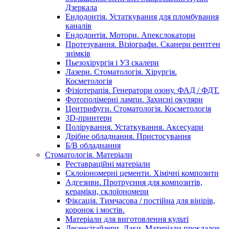
Дзеркала
Ендодонтія. Устаткування для пломбування
каналів
Ендодонтія. Мотори. Апекслокатори
Протезування. Візіографи. Сканери рентген
знімків
Пьезохірургія і УЗ cкалери
Лазери. Стоматологія. Хірургія.
Косметологія
Фізіотерапія. Генератори озону. ФАД / ФДТ.
Фотополімерні лампи. Захисні окуляри
Центрифуги. Стоматологія. Косметологія
3D-принтери
Полірування. Устаткування. Аксесуари
Дрібне обладнання. Пристосування
Б/В обладнання
Стоматологія. Матеріали
Реставраційні матеріали
Склоіономерні цементи. Хімічні композити
Адгезиви. Протруєння для композитів,
кераміки, склоїономери
Фіксація. Тимчасова / постійна для вінірів,
коронок і мостів.
Матеріали для виготовлення культі
Десенсітайзери. Лаки. Матеріали прокладок.