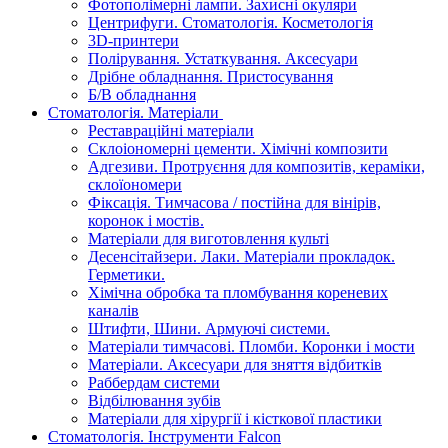
Фотополімерні лампи. Захисні окуляри
Центрифуги. Стоматологія. Косметологія
3D-принтери
Полірування. Устаткування. Аксесуари
Дрібне обладнання. Пристосування
Б/В обладнання
Стоматологія. Матеріали
Реставраційні матеріали
Склоіономерні цементи. Хімічні композити
Адгезиви. Протруєння для композитів, кераміки,
склоїономери
Фіксація. Тимчасова / постійна для вінірів,
коронок і мостів.
Матеріали для виготовлення культі
Десенсітайзери. Лаки. Матеріали прокладок.
Герметики.
Хімічна обробка та пломбування кореневих
каналів
Штифти, Шини. Армуючі системи.
Матеріали тимчасові. Пломби. Коронки і мости
Матеріали. Аксесуари для зняття відбитків
Раббердам системи
Відбілювання зубів
Матеріали для хірургії і кісткової пластики
Стоматологія. Інструменти Falcon