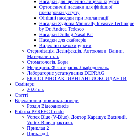
Насадки для щелепно-лицевої хірургії
Ортопедичні насадки для фінішної
препаровки уступу
Фінішні насадки при імплантації
Насадки Zygoma Minimally Invasive Technique
by Dr. Andrea Tedesco
Насадки Drilling Nasal Kit
Насадки для скайлерів
Видео по пьезохирургии
Стерилізація. Дезінфекція. Автоклави. Ванни.
Матеріали і т.п.
Стоматологія. Бори
Медицина. Фізіотерапія. Лімфодренаж.
Лабораторне устаткування DEPRAG
БІОЛОГІЧНО АКТИВНІ АНТИОКСИДАНТИ
Семінари
2022 рік
Статті
Відеоанонси, новинки, огляди
Розділ Відеоанонсів
Роботы PERFECT endo
Vortex Blue (V-Blue). Доктор Каращук Василий.
Vortex Blue, практика.
Приклад 2
Приклад 1