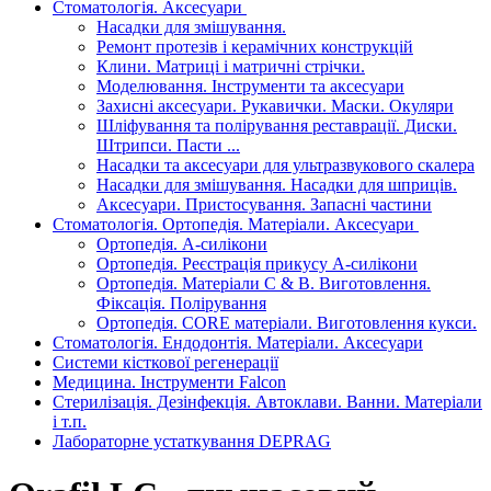
Стоматологія. Аксесуари
Насадки для змішування.
Ремонт протезів і керамічних конструкцій
Клини. Матриці і матричні стрічки.
Моделювання. Інструменти та аксесуари
Захисні аксесуари. Рукавички. Маски. Окуляри
Шліфування та полірування реставрації. Диски.
Штрипси. Пасти ...
Насадки та аксесуари для ультразвукового скалера
Насадки для змішування. Насадки для шприців.
Аксесуари. Пристосування. Запасні частини
Стоматологія. Ортопедія. Матеріали. Аксесуари
Ортопедія. А-силікони
Ортопедія. Реєстрація прикусу А-силікони
Ортопедія. Матеріали C & B. Виготовлення.
Фіксація. Полірування
Ортопедія. CORE матеріали. Виготовлення кукси.
Стоматологія. Ендодонтія. Матеріали. Аксесуари
Системи кісткової регенерації
Медицина. Інструменти Falcon
Стерилізація. Дезінфекція. Автоклави. Ванни. Матеріали
і т.п.
Лабораторне устаткування DEPRAG