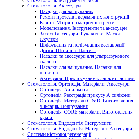
Стоматологія. Інструменти Falcon
Стоматологія. Аксесуари
Насадки для змішування.
Ремонт протезів і керамічних конструкцій
Клини. Матриці і матричні стрічки.
Моделювання. Інструменти та аксесуари
Захисні аксесуари. Рукавички. Маски.
Окуляри
Шліфування та полірування реставрації.
Диски. Штрипси. Пасти ...
Насадки та аксесуари для ультразвукового
скалера
Насадки для змішування. Насадки для
шприців.
Аксесуари. Пристосування. Запасні частини
Стоматологія. Ортопедія. Матеріали. Аксесуари
Ортопедія. А-силікони
Ортопедія. Реєстрація прикусу А-силікони
Ортопедія. Матеріали C & B. Виготовлення.
Фіксація. Полірування
Ортопедія. CORE матеріали. Виготовлення
кукси.
Стоматологія. Ендодонтія. Інструменти
Стоматологія. Ендодонтія. Матеріали. Аксесуари
Системи кісткової регенерації