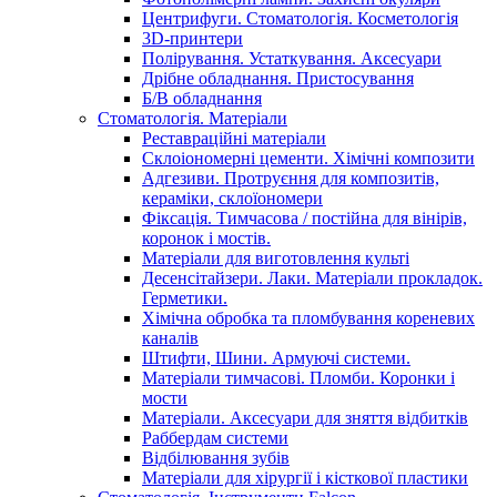
Центрифуги. Стоматологія. Косметологія
3D-принтери
Полірування. Устаткування. Аксесуари
Дрібне обладнання. Пристосування
Б/В обладнання
Стоматологія. Матеріали
Реставраційні матеріали
Склоіономерні цементи. Хімічні композити
Адгезиви. Протруєння для композитів,
кераміки, склоїономери
Фіксація. Тимчасова / постійна для вінірів,
коронок і мостів.
Матеріали для виготовлення культі
Десенсітайзери. Лаки. Матеріали прокладок.
Герметики.
Хімічна обробка та пломбування кореневих
каналів
Штифти, Шини. Армуючі системи.
Матеріали тимчасові. Пломби. Коронки і
мости
Матеріали. Аксесуари для зняття відбитків
Раббердам системи
Відбілювання зубів
Матеріали для хірургії і кісткової пластики