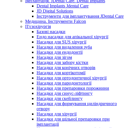
Імплантація. JDental Care. Dental Implants
Dental Implants Jdental Care
JD Digital Solutions
Інструменти для імплантування JDental Care
Медицина. Інструменти Falcon
П'єзохірургія
Базові насадки
Ендо насадки для апікальної хірургії
Насадки для SUS хірургії
Насадки для видалення зуба
Насадки для ендодонтії
Насадки для зігом
Насадки для забору кістки
Насадки для конічних отворів
Насадки для кортікотомії
Насадки для ортодонтичної хірургії
Насадки для пародонтології
Насадки для препаровки порожнини
Насадки для синус-ліфтингу
Насадки для скейлингу
Насадки для формування циліндричного
отвору
Насадки для хірургії
Насадки для щільної препаровки при
імплантації