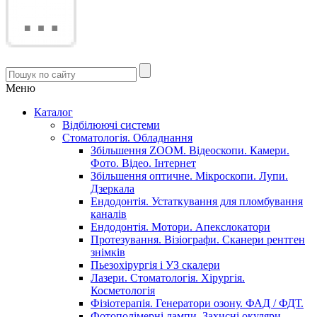
Меню
Каталог
Відбілюючі системи
Стоматологія. Обладнання
Збільшення ZOOM. Відеоскопи. Камери.
Фото. Відео. Інтернет
Збільшення оптичне. Мікроскопи. Лупи.
Дзеркала
Ендодонтія. Устаткування для пломбування
каналів
Ендодонтія. Мотори. Апекслокатори
Протезування. Візіографи. Сканери рентген
знімків
Пьезохірургія і УЗ cкалери
Лазери. Стоматологія. Хірургія.
Косметологія
Фізіотерапія. Генератори озону. ФАД / ФДТ.
Фотополімерні лампи. Захисні окуляри