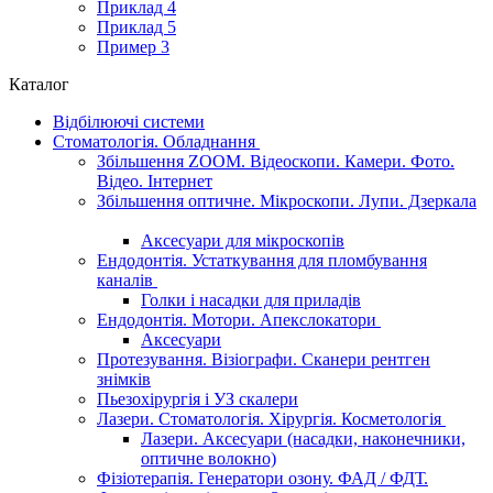
Приклад 4
Приклад 5
Пример 3
Каталог
Відбілюючі системи
Стоматологія. Обладнання
Збільшення ZOOM. Відеоскопи. Камери. Фото.
Відео. Інтернет
Збільшення оптичне. Мікроскопи. Лупи. Дзеркала
Аксесуари для мікроскопів
Ендодонтія. Устаткування для пломбування
каналів
Голки і насадки для приладів
Ендодонтія. Мотори. Апекслокатори
Аксесуари
Протезування. Візіографи. Сканери рентген
знімків
Пьезохірургія і УЗ cкалери
Лазери. Стоматологія. Хірургія. Косметологія
Лазери. Аксесуари (насадки, наконечники,
оптичне волокно)
Фізіотерапія. Генератори озону. ФАД / ФДТ.