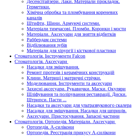
Десенсітайзери. Лаки. Матеріали прокладок.
Герметики.
Хімічна обробка та пломбування кореневих
каналів
Штифти, Шини. Армуючі системи.
Матеріали тимчасові. Пломби. Коронки і мости
Матеріали. Аксесуари для зняття відбитків
Раббердам системи
Відбілювання зубів
Матеріали для хірургії і кісткової пластики
Стоматологія. Інструменти Falcon
Стоматологія. Аксесуари
Насадки для змішування.
Ремонт протезів і керамічних конструкцій
Клини. Матриці і матричні стрічки.
Моделювання. Інструменти та аксесуари
Захисні аксесуари. Рукавички. Маски. Окуляри
Шліфування та полірування реставрації. Диски.
Штрипси. Пасти ...
Насадки та аксесуари для ультразвукового скалера
Насадки для змішування. Насадки для шприців.
Аксесуари. Пристосування. Запасні частини
Стоматологія. Ортопедія. Матеріали. Аксесуари
Ортопедія. А-силікони
Ортопедія. Реєстрація прикусу А-силікони