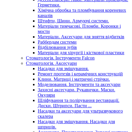
Герметики.
Хімічна обробка та пломбування кореневих
каналів
Штифти, Шини. Армуючі системи.
Матеріали тимчасові. Пломби. Коронки і
мости
Матеріали. Аксесуари для зняття відбитків
Раббердам системи
Відбілювання зубів
Матеріали для хірургії і кісткової пластики
Стоматологія. Інструменти Falcon
Стоматологія. Аксесуари
Насадки для змішування.
Ремонт протезів і керамічних конструкцій
Клини. Матриці і матричні стрічки.
Моделювання. Інструменти та аксесуари
Захисні аксесуари. Рукавички. Маски.
Окуляри
Шліфування та полірування реставрації.
Диски. Штрипси. Пасти ...
Насадки та аксесуари для ультразвукового
скалера
Насадки для змішування. Насадки для
шприців.