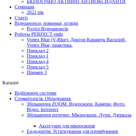
БІОЛОГІЧНО АКТИВНІ АНТИОКСИДАНТИ
Семінари
2022 рік
Статті
Відеоанонси, новинки, огляди
Розділ Відеоанонсів
Роботы PERFECT endo
Vortex Blue (V-Blue). Доктор Каращук Василий.
Vortex Blue, практика.
Приклад 2
Приклад 1
Приклад 4
Приклад 5
Пример 3
Каталог
Відбілюючі системи
Стоматологія. Обладнання
Збільшення ZOOM. Відеоскопи. Камери. Фото.
Відео. Інтернет
Збільшення оптичне. Мікроскопи. Лупи. Дзеркала
Аксесуари для мікроскопів
Ендодонтія. Устаткування для пломбування