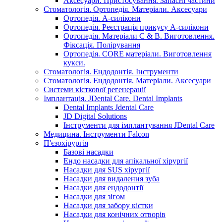
Аксесуари. Пристосування. Запасні частини
Стоматологія. Ортопедія. Матеріали. Аксесуари
Ортопедія. А-силікони
Ортопедія. Реєстрація прикусу А-силікони
Ортопедія. Матеріали C & B. Виготовлення.
Фіксація. Полірування
Ортопедія. CORE матеріали. Виготовлення
кукси.
Стоматологія. Ендодонтія. Інструменти
Стоматологія. Ендодонтія. Матеріали. Аксесуари
Системи кісткової регенерації
Імплантація. JDental Care. Dental Implants
Dental Implants Jdental Care
JD Digital Solutions
Інструменти для імплантування JDental Care
Медицина. Інструменти Falcon
П'єзохірургія
Базові насадки
Ендо насадки для апікальної хірургії
Насадки для SUS хірургії
Насадки для видалення зуба
Насадки для ендодонтії
Насадки для зігом
Насадки для забору кістки
Насадки для конічних отворів