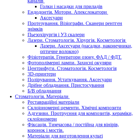
каналів
Голки і насадки для приладів
Ендодонтія. Мотори. Апекслокатори
Аксесуари
Протезування. Візіографи. Сканери рентген
знімків
Пьезохірургія і УЗ cкалери
Лазери. Стоматологія. Хірургія. Косметологія
Лазери. Аксесуари (насадки, наконечники,
оптичне волокно)
Фізіотерапія. Генератори озону. ФАД / ФДТ.
Фотополімерні лампи. Захисні окуляри
Центрифуги. Стоматологія. Косметологія
3D-принтери
Полірування. Устаткування. Аксесуари
Дрібне обладнання. Пристосування
Б/В обладнання
Стоматологія. Матеріали
Реставраційні матеріали
Склоіономерні цементи. Хімічні композити
Адгезиви. Протруєння для композитів, кераміки,
склоїономери
Фіксація. Тимчасова / постійна для вінірів,
коронок і мостів.
Матеріали для виготовлення культі