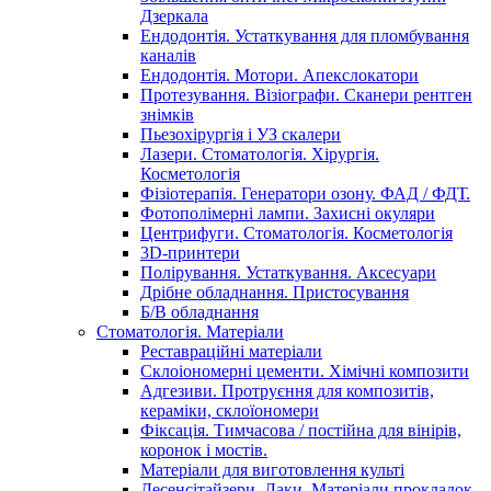
Дзеркала
Ендодонтія. Устаткування для пломбування
каналів
Ендодонтія. Мотори. Апекслокатори
Протезування. Візіографи. Сканери рентген
знімків
Пьезохірургія і УЗ cкалери
Лазери. Стоматологія. Хірургія.
Косметологія
Фізіотерапія. Генератори озону. ФАД / ФДТ.
Фотополімерні лампи. Захисні окуляри
Центрифуги. Стоматологія. Косметологія
3D-принтери
Полірування. Устаткування. Аксесуари
Дрібне обладнання. Пристосування
Б/В обладнання
Стоматологія. Матеріали
Реставраційні матеріали
Склоіономерні цементи. Хімічні композити
Адгезиви. Протруєння для композитів,
кераміки, склоїономери
Фіксація. Тимчасова / постійна для вінірів,
коронок і мостів.
Матеріали для виготовлення культі
Десенсітайзери. Лаки. Матеріали прокладок.