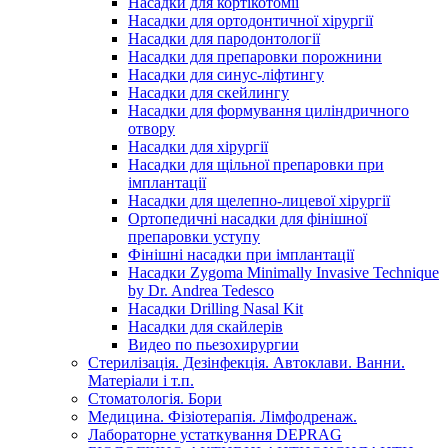
Насадки для кортікотомії
Насадки для ортодонтичної хірургії
Насадки для пародонтології
Насадки для препаровки порожнини
Насадки для синус-ліфтингу
Насадки для скейлингу
Насадки для формування циліндричного
отвору
Насадки для хірургії
Насадки для щільної препаровки при
імплантації
Насадки для щелепно-лицевої хірургії
Ортопедичні насадки для фінішної
препаровки уступу
Фінішні насадки при імплантації
Насадки Zygoma Minimally Invasive Technique
by Dr. Andrea Tedesco
Насадки Drilling Nasal Kit
Насадки для скайлерів
Видео по пьезохирургии
Стерилізація. Дезінфекція. Автоклави. Ванни.
Матеріали і т.п.
Стоматологія. Бори
Медицина. Фізіотерапія. Лімфодренаж.
Лабораторне устаткування DEPRAG