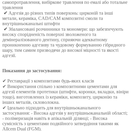
самопротравлення, вибіркове травлення по емалі або тотальне
травлення
✔
Адгезія до різних типів поверхонь: цирконій та інші
метали, кераміка, CAD/CAM композитні смоли та
внутрішньоканальні штифти
✔
Збалансовані розчинники та мономери: що забезпечують
високу спорідненість поверхні зволоженого та
демінералізованого дентину, сприяючи адекватному
проникненню адгезиву та чудовому формуванню гібридного
шару, тим самим призводячи до високої міцності та якості
адгезії.
​Показання до застосування:
✔ Реставрації з композитами будь-яких класів
✔ Використання спільно з композитними цементами для
адгезії елементів протетики (штифти, коронки, вкладки, вініри
тощо), виготовлених із кераміки, композиту, цирконію та
інших металів, скловолокна.
✔ Ідеально підходить для внутрішньоканального
застосування: - Висока адгезія у внутрішньоканальній області;
- полімеризація навіть в апікальній ділянці; - Висока
сумісність з
цементами подвійного затвердіння такими як
Allcem Dual (FGM)
.