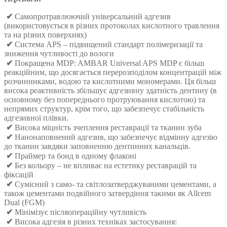
✔
Самопротравлюючий універсальний адгезив
(використовується в різних протоколах кислотного травлення
та на різних поверхнях)
✔
Система APS – підвищений стандарт полімеризації та
зниження чутливості до вологи
✔
Покращена MDP: AMBAR Universal APS MDP є більш
реакційним, що досягається перерозподілом концентрацій між
розчинниками, водою та кислотними мономерами. Ця більш
висока реактивність збільшує адгезивну здатність дентину (в
основному без попереднього протруювання кислотою) та
непрямих структур, крім того, що забезпечує стабільність
адгезивної плівки.
✔
Висока міцність зчеплення реставрації та тканин зуба
✔
Нанонаповнений адгезив, що забезпечує відмінну адгезію
до тканин завдяки заповненню дентинних канальців.
✔
Праймер та бонд в одному флаконі
✔
Без кольору – не впливає на естетику реставрацій та
фіксацій
✔
Сумісний з само- та світлозатверджуваними цементами, а
також цементами подвійного затвердіння такими як Allcem
Dual (FGM)
✔
Мінімізує післяопераційну чутливість
✔
Висока адгезія в різних техніках застосування: