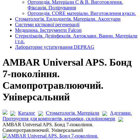
Ортопедія. Матеріали C & B. Виготовлення.
Фіксація. Полірування
Ортопедія. CORE матеріали. Виготовлення кукси.
Стоматологія. Ендодонтія. Матеріали. Аксесуари
Системи кісткової регенерації
Медицина. Інструменти Falcon
Стерилізація. Дезінфекція. Автоклави. Ванни. Матеріали
і т.п.
Лабораторне устаткування DEPRAG
AMBAR Universal APS. Бонд
7-покоління.
Самопротравлюючий.
Універсальний
Каталог
Стоматологія. Матеріали
Адгезиви.
Протруєння для композитів, кераміки, склоїономери
AMBAR Universal APS. Бонд 7-покоління.
Самопротравлюючий. Універсальний