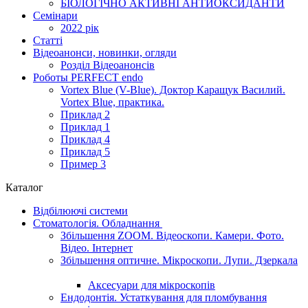
БІОЛОГІЧНО АКТИВНІ АНТИОКСИДАНТИ
Семінари
2022 рік
Статті
Відеоанонси, новинки, огляди
Розділ Відеоанонсів
Роботы PERFECT endo
Vortex Blue (V-Blue). Доктор Каращук Василий.
Vortex Blue, практика.
Приклад 2
Приклад 1
Приклад 4
Приклад 5
Пример 3
Каталог
Відбілюючі системи
Стоматологія. Обладнання
Збільшення ZOOM. Відеоскопи. Камери. Фото.
Відео. Інтернет
Збільшення оптичне. Мікроскопи. Лупи. Дзеркала
Аксесуари для мікроскопів
Ендодонтія. Устаткування для пломбування