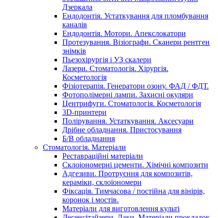
Дзеркала
Ендодонтія. Устаткування для пломбування
каналів
Ендодонтія. Мотори. Апекслокатори
Протезування. Візіографи. Сканери рентген
знімків
Пьезохірургія і УЗ cкалери
Лазери. Стоматологія. Хірургія.
Косметологія
Фізіотерапія. Генератори озону. ФАД / ФДТ.
Фотополімерні лампи. Захисні окуляри
Центрифуги. Стоматологія. Косметологія
3D-принтери
Полірування. Устаткування. Аксесуари
Дрібне обладнання. Пристосування
Б/В обладнання
Стоматологія. Матеріали
Реставраційні матеріали
Склоіономерні цементи. Хімічні композити
Адгезиви. Протруєння для композитів,
кераміки, склоїономери
Фіксація. Тимчасова / постійна для вінірів,
коронок і мостів.
Матеріали для виготовлення культі
Десенсітайзери. Лаки. Матеріали прокладок.