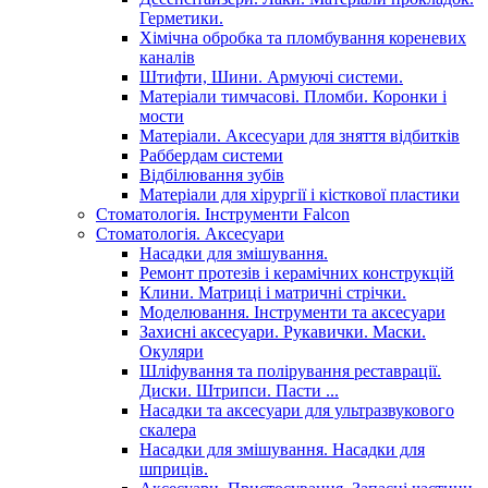
Герметики.
Хімічна обробка та пломбування кореневих
каналів
Штифти, Шини. Армуючі системи.
Матеріали тимчасові. Пломби. Коронки і
мости
Матеріали. Аксесуари для зняття відбитків
Раббердам системи
Відбілювання зубів
Матеріали для хірургії і кісткової пластики
Стоматологія. Інструменти Falcon
Стоматологія. Аксесуари
Насадки для змішування.
Ремонт протезів і керамічних конструкцій
Клини. Матриці і матричні стрічки.
Моделювання. Інструменти та аксесуари
Захисні аксесуари. Рукавички. Маски.
Окуляри
Шліфування та полірування реставрації.
Диски. Штрипси. Пасти ...
Насадки та аксесуари для ультразвукового
скалера
Насадки для змішування. Насадки для
шприців.