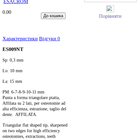
ESACROM
0.00
Порівняти
Характеристики
Відгуки
0
ES009NT
Sp: 0,3 mm
Lo: 10 mm
La: 15 mm
PM: 6-7-8-9-10-11 mm
Punta a forma triangolare piatta,
Affilata su 2 lati, per osteotomie ad
alta efficienza, estrazione, taglio del
dente. AFFILATA.
Triangular flat shaped tip, sharpened
on two edges for high efficiency
osteotomies, extractions, teeth