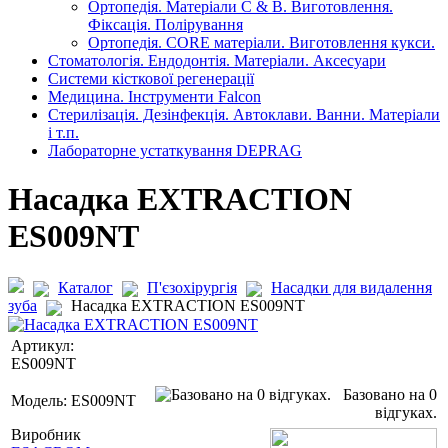
Ортопедія. Матеріали C & B. Виготовлення.
Фіксація. Полірування
Ортопедія. CORE матеріали. Виготовлення кукси.
Стоматологія. Ендодонтія. Матеріали. Аксесуари
Системи кісткової регенерації
Медицина. Інструменти Falcon
Стерилізація. Дезінфекція. Автоклави. Ванни. Матеріали
і т.п.
Лабораторне устаткування DEPRAG
Насадка EXTRACTION
ES009NT
Каталог
П'єзохірургія
Насадки для видалення
зуба
Насадка EXTRACTION ES009NT
Артикул:
ES009NT
Базовано на 0
Модель:
ES009NT
відгуках.
Виробник