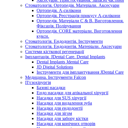
Аксесуари. Пристосування. Запасні частини
Стоматологія. Ортопедія. Матеріали. Аксесуари
Ортопедія. А-силікони
Ортопедія. Реєстрація прикусу А-силікони
Ортопедія. Матеріали C & B. Виготовлення.
Фіксація. Полірування
Ортопедія. CORE матеріали. Виготовлення
кукси.
Стоматологія. Ендодонтія. Інструменти
Стоматологія. Ендодонтія. Матеріали. Аксесуари
Системи кісткової регенерації
Імплантація. JDental Care. Dental Implants
Dental Implants Jdental Care
JD Digital Solutions
Інструменти для імплантування JDental Care
Медицина. Інструменти Falcon
П'єзохірургія
Базові насадки
Ендо насадки для апікальної хірургії
Насадки для SUS хірургії
Насадки для видалення зуба
Насадки для ендодонтії
Насадки для зігом
Насадки для забору кістки
Насадки для конічних отворів