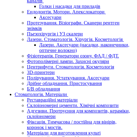
каналів
Голки і насадки для приладів
Ендодонтія. Мотори. Апекслокатори
Аксесуари
Протезування. Візіографи. Сканери рентген
знімків
Пьезохірургія і УЗ cкалери
Лазери. Стоматологія. Хірургія. Косметологія
Лазери. Аксесуари (насадки, наконечники,
оптичне волокно)
Фізіотерапія. Генератори озону. ФАД / ФДТ.
Фотополімерні лампи. Захисні окуляри
Центрифуги. Стоматологія. Косметологія
3D-принтери
Полірування. Устаткування. Аксесуари
Дрібне обладнання. Пристосування
Б/В обладнання
Стоматологія. Матеріали
Реставраційні матеріали
Склоіономерні цементи. Хімічні композити
Адгезиви. Протруєння для композитів, кераміки,
склоїономери
Фіксація. Тимчасова / постійна для вінірів,
коронок і мостів.
Матеріали для виготовлення культі