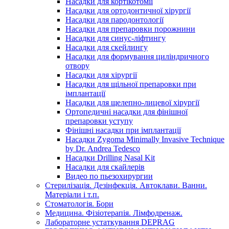
Насадки для кортікотомії
Насадки для ортодонтичної хірургії
Насадки для пародонтології
Насадки для препаровки порожнини
Насадки для синус-ліфтингу
Насадки для скейлингу
Насадки для формування циліндричного
отвору
Насадки для хірургії
Насадки для щільної препаровки при
імплантації
Насадки для щелепно-лицевої хірургії
Ортопедичні насадки для фінішної
препаровки уступу
Фінішні насадки при імплантації
Насадки Zygoma Minimally Invasive Technique
by Dr. Andrea Tedesco
Насадки Drilling Nasal Kit
Насадки для скайлерів
Видео по пьезохирургии
Стерилізація. Дезінфекція. Автоклави. Ванни.
Матеріали і т.п.
Стоматологія. Бори
Медицина. Фізіотерапія. Лімфодренаж.
Лабораторне устаткування DEPRAG