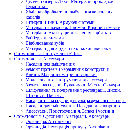
Десенсітайзери. Лаки. Матеріали прокладок.
Герметики.
Хімічна обробка та пломбування кореневих
каналів
Штифти, Шини. Армуючі системи.
Матеріали тимчасові. Пломби. Коронки і мости
Матеріали. Аксесуари для зняття відбитків
Раббердам системи
Відбілювання зубів
Матеріали для хірургії і кісткової пластики
Стоматологія. Інструменти Falcon
Стоматологія. Аксесуари
Насадки для змішування.
Ремонт протезів і керамічних конструкцій
Клини. Матриці і матричні стрічки.
Моделювання. Інструменти та аксесуари
Захисні аксесуари. Рукавички. Маски. Окуляри
Шліфування та полірування реставрації. Диски.
Штрипси. Пасти ...
Насадки та аксесуари для ультразвукового скалера
Насадки для змішування. Насадки для шприців.
Аксесуари. Пристосування. Запасні частини
Стоматологія. Ортопедія. Матеріали. Аксесуари
Ортопедія. А-силікони
Ортопедія. Реєстрація прикусу А-силікони