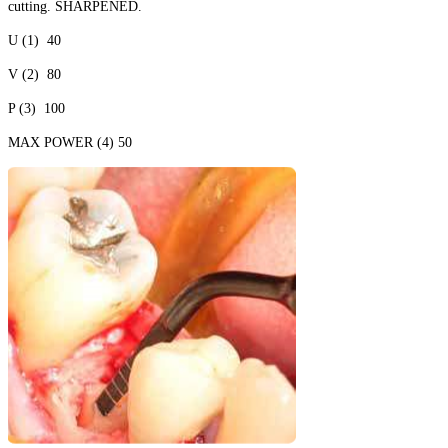
cutting. SHARPENED.
U (1) 40
V (2) 80
P (3) 100
MAX POWER (4) 50