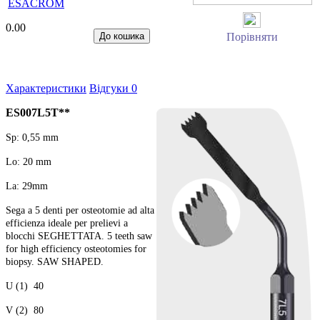
ESACROM
0.00
Порівняти
Характеристики
Відгуки
0
ES007L5T**
Sp: 0,55 mm
Lo: 20 mm
La: 29mm
Sega a 5 denti per osteotomie ad alta
efficienza ideale per prelievi a
blocchi SEGHETTATA. 5 teeth saw
for high efficiency osteotomies for
biopsy. SAW SHAPED.
U (1) 40
V (2) 80