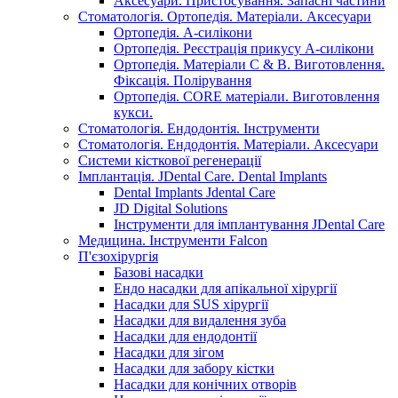
Аксесуари. Пристосування. Запасні частини
Стоматологія. Ортопедія. Матеріали. Аксесуари
Ортопедія. А-силікони
Ортопедія. Реєстрація прикусу А-силікони
Ортопедія. Матеріали C & B. Виготовлення.
Фіксація. Полірування
Ортопедія. CORE матеріали. Виготовлення
кукси.
Стоматологія. Ендодонтія. Інструменти
Стоматологія. Ендодонтія. Матеріали. Аксесуари
Системи кісткової регенерації
Імплантація. JDental Care. Dental Implants
Dental Implants Jdental Care
JD Digital Solutions
Інструменти для імплантування JDental Care
Медицина. Інструменти Falcon
П'єзохірургія
Базові насадки
Ендо насадки для апікальної хірургії
Насадки для SUS хірургії
Насадки для видалення зуба
Насадки для ендодонтії
Насадки для зігом
Насадки для забору кістки
Насадки для конічних отворів