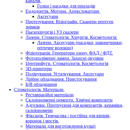
каналів
Голки і насадки для приладів
Ендодонтія. Мотори. Апекслокатори
Аксесуари
Протезування. Візіографи. Сканери рентген
знімків
Пьезохірургія і УЗ cкалери
Лазери. Стоматологія. Хірургія. Косметологія
Лазери. Аксесуари (насадки, наконечники,
оптичне волокно)
Фізіотерапія. Генератори озону. ФАД / ФДТ.
Фотополімерні лампи. Захисні окуляри
Центрифуги. Стоматологія. Косметологія
3D-принтери
Полірування. Устаткування. Аксесуари
Дрібне обладнання. Пристосування
Б/В обладнання
Стоматологія. Матеріали
Реставраційні матеріали
Склоіономерні цементи. Хімічні композити
Адгезиви. Протруєння для композитів, кераміки,
склоїономери
Фіксація. Тимчасова / постійна для вінірів,
коронок і мостів.
Матеріали для виготовлення культі