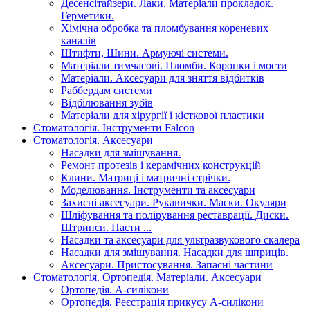
Десенсітайзери. Лаки. Матеріали прокладок.
Герметики.
Хімічна обробка та пломбування кореневих
каналів
Штифти, Шини. Армуючі системи.
Матеріали тимчасові. Пломби. Коронки і мости
Матеріали. Аксесуари для зняття відбитків
Раббердам системи
Відбілювання зубів
Матеріали для хірургії і кісткової пластики
Стоматологія. Інструменти Falcon
Стоматологія. Аксесуари
Насадки для змішування.
Ремонт протезів і керамічних конструкцій
Клини. Матриці і матричні стрічки.
Моделювання. Інструменти та аксесуари
Захисні аксесуари. Рукавички. Маски. Окуляри
Шліфування та полірування реставрації. Диски.
Штрипси. Пасти ...
Насадки та аксесуари для ультразвукового скалера
Насадки для змішування. Насадки для шприців.
Аксесуари. Пристосування. Запасні частини
Стоматологія. Ортопедія. Матеріали. Аксесуари
Ортопедія. А-силікони
Ортопедія. Реєстрація прикусу А-силікони