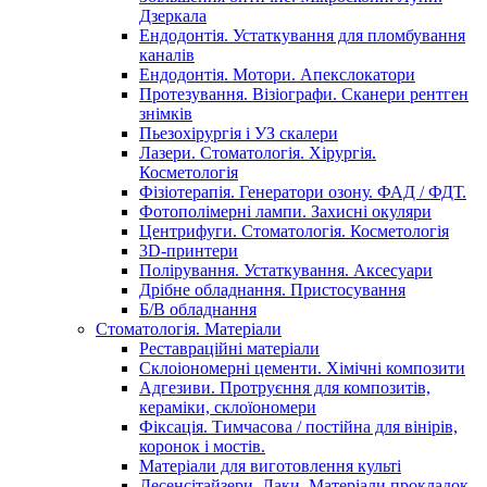
Дзеркала
Ендодонтія. Устаткування для пломбування
каналів
Ендодонтія. Мотори. Апекслокатори
Протезування. Візіографи. Сканери рентген
знімків
Пьезохірургія і УЗ cкалери
Лазери. Стоматологія. Хірургія.
Косметологія
Фізіотерапія. Генератори озону. ФАД / ФДТ.
Фотополімерні лампи. Захисні окуляри
Центрифуги. Стоматологія. Косметологія
3D-принтери
Полірування. Устаткування. Аксесуари
Дрібне обладнання. Пристосування
Б/В обладнання
Стоматологія. Матеріали
Реставраційні матеріали
Склоіономерні цементи. Хімічні композити
Адгезиви. Протруєння для композитів,
кераміки, склоїономери
Фіксація. Тимчасова / постійна для вінірів,
коронок і мостів.
Матеріали для виготовлення культі
Десенсітайзери. Лаки. Матеріали прокладок.