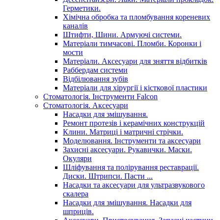
Герметики.
Хімічна обробка та пломбування кореневих
каналів
Штифти, Шини. Армуючі системи.
Матеріали тимчасові. Пломби. Коронки і
мости
Матеріали. Аксесуари для зняття відбитків
Раббердам системи
Відбілювання зубів
Матеріали для хірургії і кісткової пластики
Стоматологія. Інструменти Falcon
Стоматологія. Аксесуари
Насадки для змішування.
Ремонт протезів і керамічних конструкцій
Клини. Матриці і матричні стрічки.
Моделювання. Інструменти та аксесуари
Захисні аксесуари. Рукавички. Маски.
Окуляри
Шліфування та полірування реставрації.
Диски. Штрипси. Пасти ...
Насадки та аксесуари для ультразвукового
скалера
Насадки для змішування. Насадки для
шприців.