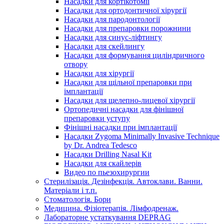
Насадки для кортікотомії
Насадки для ортодонтичної хірургії
Насадки для пародонтології
Насадки для препаровки порожнини
Насадки для синус-ліфтингу
Насадки для скейлингу
Насадки для формування циліндричного
отвору
Насадки для хірургії
Насадки для щільної препаровки при
імплантації
Насадки для щелепно-лицевої хірургії
Ортопедичні насадки для фінішної
препаровки уступу
Фінішні насадки при імплантації
Насадки Zygoma Minimally Invasive Technique
by Dr. Andrea Tedesco
Насадки Drilling Nasal Kit
Насадки для скайлерів
Видео по пьезохирургии
Стерилізація. Дезінфекція. Автоклави. Ванни.
Матеріали і т.п.
Стоматологія. Бори
Медицина. Фізіотерапія. Лімфодренаж.
Лабораторне устаткування DEPRAG