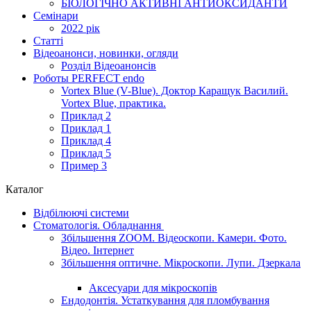
БІОЛОГІЧНО АКТИВНІ АНТИОКСИДАНТИ
Семінари
2022 рік
Статті
Відеоанонси, новинки, огляди
Розділ Відеоанонсів
Роботы PERFECT endo
Vortex Blue (V-Blue). Доктор Каращук Василий.
Vortex Blue, практика.
Приклад 2
Приклад 1
Приклад 4
Приклад 5
Пример 3
Каталог
Відбілюючі системи
Стоматологія. Обладнання
Збільшення ZOOM. Відеоскопи. Камери. Фото.
Відео. Інтернет
Збільшення оптичне. Мікроскопи. Лупи. Дзеркала
Аксесуари для мікроскопів
Ендодонтія. Устаткування для пломбування