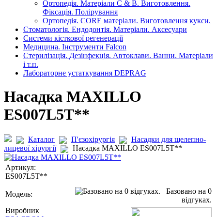
Ортопедія. Матеріали C & B. Виготовлення.
Фіксація. Полірування
Ортопедія. CORE матеріали. Виготовлення кукси.
Стоматологія. Ендодонтія. Матеріали. Аксесуари
Системи кісткової регенерації
Медицина. Інструменти Falcon
Стерилізація. Дезінфекція. Автоклави. Ванни. Матеріали
і т.п.
Лабораторне устаткування DEPRAG
Насадка MAXILLO
ES007L5T**
Каталог
П'єзохірургія
Насадки для щелепно-
лицевої хірургії
Насадка MAXILLO ES007L5T**
Артикул:
ES007L5T**
Базовано на 0
Модель:
відгуках.
Виробник