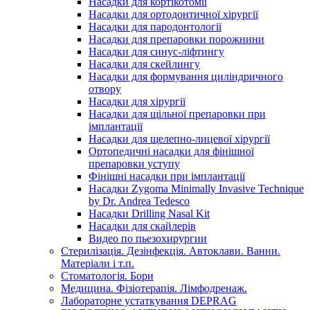
Насадки для кортікотомії
Насадки для ортодонтичної хірургії
Насадки для пародонтології
Насадки для препаровки порожнини
Насадки для синус-ліфтингу
Насадки для скейлингу
Насадки для формування циліндричного
отвору
Насадки для хірургії
Насадки для щільної препаровки при
імплантації
Насадки для щелепно-лицевої хірургії
Ортопедичні насадки для фінішної
препаровки уступу
Фінішні насадки при імплантації
Насадки Zygoma Minimally Invasive Technique
by Dr. Andrea Tedesco
Насадки Drilling Nasal Kit
Насадки для скайлерів
Видео по пьезохирургии
Стерилізація. Дезінфекція. Автоклави. Ванни.
Матеріали і т.п.
Стоматологія. Бори
Медицина. Фізіотерапія. Лімфодренаж.
Лабораторне устаткування DEPRAG