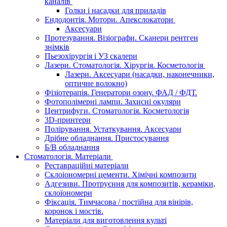
каналів
Голки і насадки для приладів
Ендодонтія. Мотори. Апекслокатори
Аксесуари
Протезування. Візіографи. Сканери рентген
знімків
Пьезохірургія і УЗ cкалери
Лазери. Стоматологія. Хірургія. Косметологія
Лазери. Аксесуари (насадки, наконечники,
оптичне волокно)
Фізіотерапія. Генератори озону. ФАД / ФДТ.
Фотополімерні лампи. Захисні окуляри
Центрифуги. Стоматологія. Косметологія
3D-принтери
Полірування. Устаткування. Аксесуари
Дрібне обладнання. Пристосування
Б/В обладнання
Стоматологія. Матеріали
Реставраційні матеріали
Склоіономерні цементи. Хімічні композити
Адгезиви. Протруєння для композитів, кераміки,
склоїономери
Фіксація. Тимчасова / постійна для вінірів,
коронок і мостів.
Матеріали для виготовлення культі