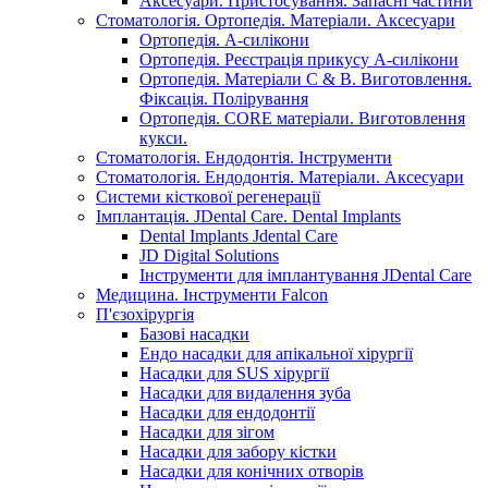
Аксесуари. Пристосування. Запасні частини
Стоматологія. Ортопедія. Матеріали. Аксесуари
Ортопедія. А-силікони
Ортопедія. Реєстрація прикусу А-силікони
Ортопедія. Матеріали C & B. Виготовлення.
Фіксація. Полірування
Ортопедія. CORE матеріали. Виготовлення
кукси.
Стоматологія. Ендодонтія. Інструменти
Стоматологія. Ендодонтія. Матеріали. Аксесуари
Системи кісткової регенерації
Імплантація. JDental Care. Dental Implants
Dental Implants Jdental Care
JD Digital Solutions
Інструменти для імплантування JDental Care
Медицина. Інструменти Falcon
П'єзохірургія
Базові насадки
Ендо насадки для апікальної хірургії
Насадки для SUS хірургії
Насадки для видалення зуба
Насадки для ендодонтії
Насадки для зігом
Насадки для забору кістки
Насадки для конічних отворів