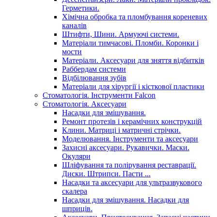
Герметики.
Хімічна обробка та пломбування кореневих
каналів
Штифти, Шини. Армуючі системи.
Матеріали тимчасові. Пломби. Коронки і
мости
Матеріали. Аксесуари для зняття відбитків
Раббердам системи
Відбілювання зубів
Матеріали для хірургії і кісткової пластики
Стоматологія. Інструменти Falcon
Стоматологія. Аксесуари
Насадки для змішування.
Ремонт протезів і керамічних конструкцій
Клини. Матриці і матричні стрічки.
Моделювання. Інструменти та аксесуари
Захисні аксесуари. Рукавички. Маски.
Окуляри
Шліфування та полірування реставрації.
Диски. Штрипси. Пасти ...
Насадки та аксесуари для ультразвукового
скалера
Насадки для змішування. Насадки для
шприців.