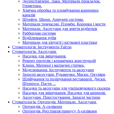
Десенсітайзери. Лаки. Матеріали прокладок.
Герметики.
Хімічна обробка та пломбування кореневих
каналів
Штифти, Шини. Армуючі системи.
Матеріали тимчасові. Пломби. Коронки і мости
Матеріали. Аксесуари для зняття відбитків
Раббердам системи
Відбілювання зубів
Матеріали для хірургії і кісткової пластики
Стоматологія. Інструменти Falcon
Стоматологія. Аксесуари
Насадки для змішування.
Ремонт протезів і керамічних конструкцій
Клини. Матриці і матричні стрічки.
Моделювання. Інструменти та аксесуари
Захисні аксесуари. Рукавички. Маски. Окуляри
Шліфування та полірування реставрації. Диски.
Штрипси. Пасти ...
Насадки та аксесуари для ультразвукового скалера
Насадки для змішування. Насадки для шприців.
Аксесуари. Пристосування. Запасні частини
Стоматологія. Ортопедія. Матеріали. Аксесуари
Ортопедія. А-силікони
Ортопедія. Реєстрація прикусу А-силікони