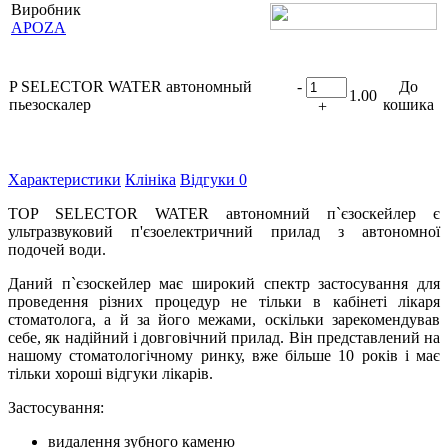
Виробник
APOZA
P SELECTOR WATER автономный
-
До
1.00
пьезоскалер
кошика
+
Характеристики
Клініка
Відгуки
0
TOP SELECTOR WATER автономний п`єзоскейлер є
ультразвуковий п'єзоелектричний прилад з автономної
подочей води.
Даний п`єзоскейлер має широкий спектр застосування для
проведення різних процедур не тільки в кабінеті лікаря
стоматолога, а й за його межами, оскільки зарекомендував
себе, як надійний і довговічний прилад. Він представлений на
нашому стоматологічному ринку, вже більше 10 років і має
тільки хороші відгуки лікарів.
Застосування:
видалення зубного каменю