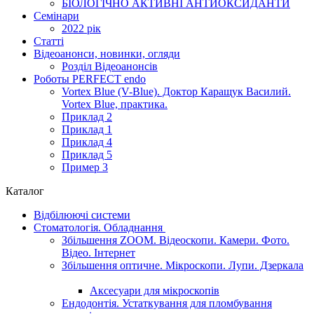
БІОЛОГІЧНО АКТИВНІ АНТИОКСИДАНТИ
Семінари
2022 рік
Статті
Відеоанонси, новинки, огляди
Розділ Відеоанонсів
Роботы PERFECT endo
Vortex Blue (V-Blue). Доктор Каращук Василий.
Vortex Blue, практика.
Приклад 2
Приклад 1
Приклад 4
Приклад 5
Пример 3
Каталог
Відбілюючі системи
Стоматологія. Обладнання
Збільшення ZOOM. Відеоскопи. Камери. Фото.
Відео. Інтернет
Збільшення оптичне. Мікроскопи. Лупи. Дзеркала
Аксесуари для мікроскопів
Ендодонтія. Устаткування для пломбування