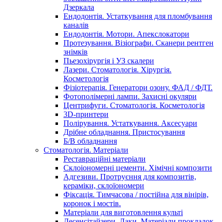
Дзеркала
Ендодонтія. Устаткування для пломбування
каналів
Ендодонтія. Мотори. Апекслокатори
Протезування. Візіографи. Сканери рентген
знімків
Пьезохірургія і УЗ cкалери
Лазери. Стоматологія. Хірургія.
Косметологія
Фізіотерапія. Генератори озону. ФАД / ФДТ.
Фотополімерні лампи. Захисні окуляри
Центрифуги. Стоматологія. Косметологія
3D-принтери
Полірування. Устаткування. Аксесуари
Дрібне обладнання. Пристосування
Б/В обладнання
Стоматологія. Матеріали
Реставраційні матеріали
Склоіономерні цементи. Хімічні композити
Адгезиви. Протруєння для композитів,
кераміки, склоїономери
Фіксація. Тимчасова / постійна для вінірів,
коронок і мостів.
Матеріали для виготовлення культі
Десенсітайзери. Лаки. Матеріали прокладок.