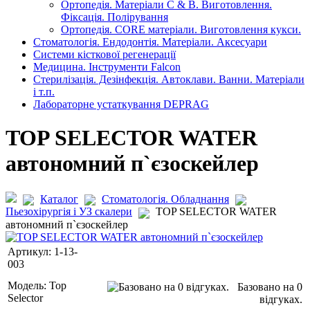
Ортопедія. Матеріали C & B. Виготовлення.
Фіксація. Полірування
Ортопедія. CORE матеріали. Виготовлення кукси.
Стоматологія. Ендодонтія. Матеріали. Аксесуари
Системи кісткової регенерації
Медицина. Інструменти Falcon
Стерилізація. Дезінфекція. Автоклави. Ванни. Матеріали
і т.п.
Лабораторне устаткування DEPRAG
TOP SELECTOR WATER
автономний п`єзоскейлер
Каталог
Стоматологія. Обладнання
Пьезохірургія і УЗ cкалери
TOP SELECTOR WATER
автономний п`єзоскейлер
Артикул:
1-13-
003
Модель:
Top
Базовано на 0
Selector
відгуках.