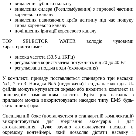
видалення зубного нальоту
видалення силера (Розпломбування) з гирлової частини
кореневого каналу
видалення нависаючих країв дентину під час пошуку
гирла кореневого каналу
поліпшення іригації кореневого каналу
TOP SELECTOR WATER володіє чудовими
характеристиками:
висока частота (33,5 ± 1КГц)
регульована користувачем потужність від 20 до 40 Вт
регульована подача води (охолодження)
У комплекті приладу поставляється стандартно три насадки
№1, 2 та 3. Насадка №5 (подовжена) і ендо- насадка для U-
файлів можуть купуватися окремо або входити в комплект за
попереднім замовленням клієнта. Крім цих насадок з
приладом можна використовувати насадки типу EMS будь-
яких інших форм.
Спеціальний бокс (поставляється в стандартній комплектації)
використовується для зберігання аксесуарів і для
автоклавування. Дуже зручно автоклавувати насадки в
окремому контейнері, який дозволяє дістати насадку і