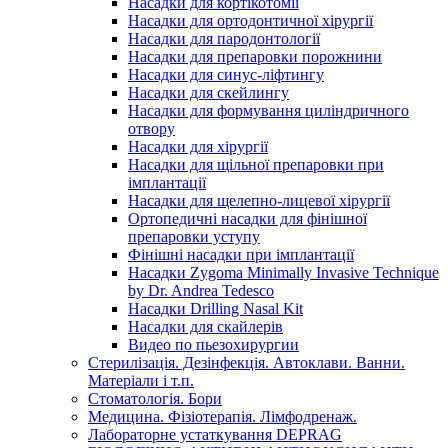
Насадки для кортікотомії
Насадки для ортодонтичної хірургії
Насадки для пародонтології
Насадки для препаровки порожнини
Насадки для синус-ліфтингу
Насадки для скейлингу
Насадки для формування циліндричного
отвору
Насадки для хірургії
Насадки для щільної препаровки при
імплантації
Насадки для щелепно-лицевої хірургії
Ортопедичні насадки для фінішної
препаровки уступу
Фінішні насадки при імплантації
Насадки Zygoma Minimally Invasive Technique
by Dr. Andrea Tedesco
Насадки Drilling Nasal Kit
Насадки для скайлерів
Видео по пьезохирургии
Стерилізація. Дезінфекція. Автоклави. Ванни.
Матеріали і т.п.
Стоматологія. Бори
Медицина. Фізіотерапія. Лімфодренаж.
Лабораторне устаткування DEPRAG