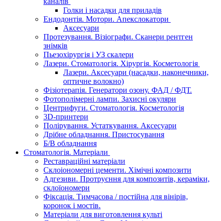
каналів
Голки і насадки для приладів
Ендодонтія. Мотори. Апекслокатори
Аксесуари
Протезування. Візіографи. Сканери рентген
знімків
Пьезохірургія і УЗ cкалери
Лазери. Стоматологія. Хірургія. Косметологія
Лазери. Аксесуари (насадки, наконечники,
оптичне волокно)
Фізіотерапія. Генератори озону. ФАД / ФДТ.
Фотополімерні лампи. Захисні окуляри
Центрифуги. Стоматологія. Косметологія
3D-принтери
Полірування. Устаткування. Аксесуари
Дрібне обладнання. Пристосування
Б/В обладнання
Стоматологія. Матеріали
Реставраційні матеріали
Склоіономерні цементи. Хімічні композити
Адгезиви. Протруєння для композитів, кераміки,
склоїономери
Фіксація. Тимчасова / постійна для вінірів,
коронок і мостів.
Матеріали для виготовлення культі