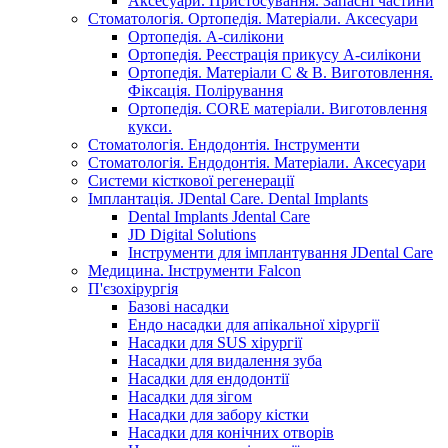
Аксесуари. Пристосування. Запасні частини
Стоматологія. Ортопедія. Матеріали. Аксесуари
Ортопедія. А-силікони
Ортопедія. Реєстрація прикусу А-силікони
Ортопедія. Матеріали C & B. Виготовлення.
Фіксація. Полірування
Ортопедія. CORE матеріали. Виготовлення
кукси.
Стоматологія. Ендодонтія. Інструменти
Стоматологія. Ендодонтія. Матеріали. Аксесуари
Системи кісткової регенерації
Імплантація. JDental Care. Dental Implants
Dental Implants Jdental Care
JD Digital Solutions
Інструменти для імплантування JDental Care
Медицина. Інструменти Falcon
П'єзохірургія
Базові насадки
Ендо насадки для апікальної хірургії
Насадки для SUS хірургії
Насадки для видалення зуба
Насадки для ендодонтії
Насадки для зігом
Насадки для забору кістки
Насадки для конічних отворів