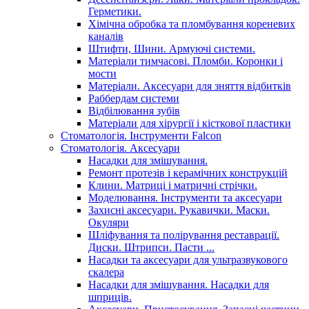
Герметики.
Хімічна обробка та пломбування кореневих
каналів
Штифти, Шини. Армуючі системи.
Матеріали тимчасові. Пломби. Коронки і
мости
Матеріали. Аксесуари для зняття відбитків
Раббердам системи
Відбілювання зубів
Матеріали для хірургії і кісткової пластики
Стоматологія. Інструменти Falcon
Стоматологія. Аксесуари
Насадки для змішування.
Ремонт протезів і керамічних конструкцій
Клини. Матриці і матричні стрічки.
Моделювання. Інструменти та аксесуари
Захисні аксесуари. Рукавички. Маски.
Окуляри
Шліфування та полірування реставрації.
Диски. Штрипси. Пасти ...
Насадки та аксесуари для ультразвукового
скалера
Насадки для змішування. Насадки для
шприців.