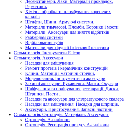
Десенсітайзери. Лаки. Матеріали прокладок.
Герметики.
Хімічна обробка та пломбування кореневих
каналів
Штифти, Шини. Армуючі системи.
Матеріали тимчасові. Пломби. Коронки і мости
Матеріали. Аксесуари для зняття відбитків
Раббердам системи
Відбілювання зубів
Матеріали для хірургії і кісткової пластики
Стоматологія. Інструменти Falcon
Стоматологія. Аксесуари
Насадки для змішування.
Ремонт протезів і керамічних конструкцій
Клини. Матриці і матричні стрічки.
Моделювання. Інструменти та аксесуари
Захисні аксесуари. Рукавички. Маски. Окуляри
Шліфування та полірування реставрації. Диски.
Штрипси. Пасти ...
Насадки та аксесуари для ультразвукового скалера
Насадки для змішування. Насадки для шприців.
Аксесуари. Пристосування. Запасні частини
Стоматологія. Ортопедія. Матеріали. Аксесуари
Ортопедія. А-силікони
Ортопедія. Реєстрація прикусу А-силікони