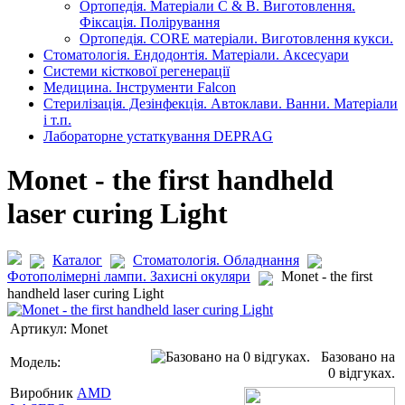
Ортопедія. Матеріали C & B. Виготовлення.
Фіксація. Полірування
Ортопедія. CORE матеріали. Виготовлення кукси.
Стоматологія. Ендодонтія. Матеріали. Аксесуари
Системи кісткової регенерації
Медицина. Інструменти Falcon
Стерилізація. Дезінфекція. Автоклави. Ванни. Матеріали
і т.п.
Лабораторне устаткування DEPRAG
Monet - the first handheld
laser curing Light
Каталог
Стоматологія. Обладнання
Фотополімерні лампи. Захисні окуляри
Monet - the first
handheld laser curing Light
Артикул:
Monet
Базовано на
Модель:
0 відгуках.
Виробник
AMD