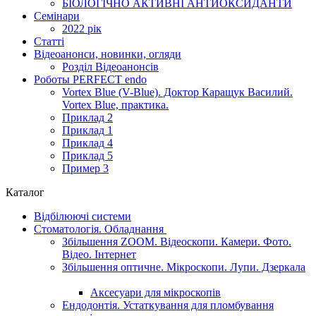
БІОЛОГІЧНО АКТИВНІ АНТИОКСИДАНТИ
Семінари
2022 рік
Статті
Відеоанонси, новинки, огляди
Розділ Відеоанонсів
Роботы PERFECT endo
Vortex Blue (V-Blue). Доктор Каращук Василий.
Vortex Blue, практика.
Приклад 2
Приклад 1
Приклад 4
Приклад 5
Пример 3
Каталог
Відбілюючі системи
Стоматологія. Обладнання
Збільшення ZOOM. Відеоскопи. Камери. Фото.
Відео. Інтернет
Збільшення оптичне. Мікроскопи. Лупи. Дзеркала
Аксесуари для мікроскопів
Ендодонтія. Устаткування для пломбування