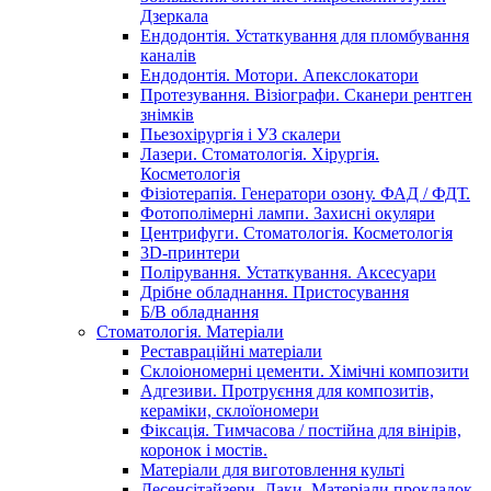
Дзеркала
Ендодонтія. Устаткування для пломбування
каналів
Ендодонтія. Мотори. Апекслокатори
Протезування. Візіографи. Сканери рентген
знімків
Пьезохірургія і УЗ cкалери
Лазери. Стоматологія. Хірургія.
Косметологія
Фізіотерапія. Генератори озону. ФАД / ФДТ.
Фотополімерні лампи. Захисні окуляри
Центрифуги. Стоматологія. Косметологія
3D-принтери
Полірування. Устаткування. Аксесуари
Дрібне обладнання. Пристосування
Б/В обладнання
Стоматологія. Матеріали
Реставраційні матеріали
Склоіономерні цементи. Хімічні композити
Адгезиви. Протруєння для композитів,
кераміки, склоїономери
Фіксація. Тимчасова / постійна для вінірів,
коронок і мостів.
Матеріали для виготовлення культі
Десенсітайзери. Лаки. Матеріали прокладок.