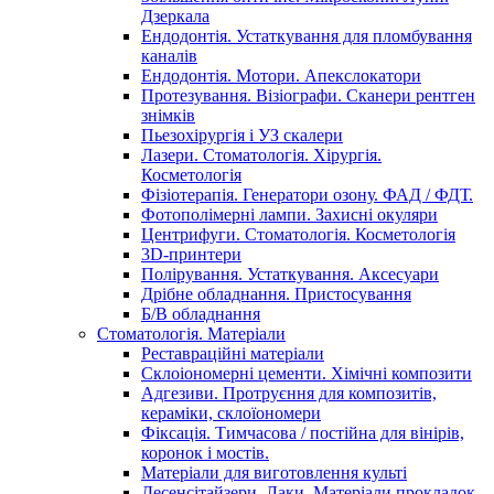
Дзеркала
Ендодонтія. Устаткування для пломбування
каналів
Ендодонтія. Мотори. Апекслокатори
Протезування. Візіографи. Сканери рентген
знімків
Пьезохірургія і УЗ cкалери
Лазери. Стоматологія. Хірургія.
Косметологія
Фізіотерапія. Генератори озону. ФАД / ФДТ.
Фотополімерні лампи. Захисні окуляри
Центрифуги. Стоматологія. Косметологія
3D-принтери
Полірування. Устаткування. Аксесуари
Дрібне обладнання. Пристосування
Б/В обладнання
Стоматологія. Матеріали
Реставраційні матеріали
Склоіономерні цементи. Хімічні композити
Адгезиви. Протруєння для композитів,
кераміки, склоїономери
Фіксація. Тимчасова / постійна для вінірів,
коронок і мостів.
Матеріали для виготовлення культі
Десенсітайзери. Лаки. Матеріали прокладок.