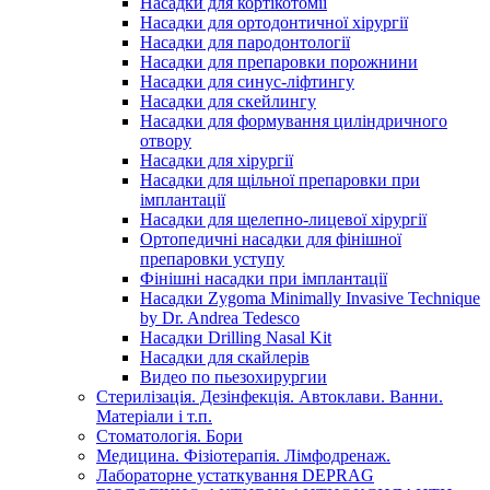
Насадки для кортікотомії
Насадки для ортодонтичної хірургії
Насадки для пародонтології
Насадки для препаровки порожнини
Насадки для синус-ліфтингу
Насадки для скейлингу
Насадки для формування циліндричного
отвору
Насадки для хірургії
Насадки для щільної препаровки при
імплантації
Насадки для щелепно-лицевої хірургії
Ортопедичні насадки для фінішної
препаровки уступу
Фінішні насадки при імплантації
Насадки Zygoma Minimally Invasive Technique
by Dr. Andrea Tedesco
Насадки Drilling Nasal Kit
Насадки для скайлерів
Видео по пьезохирургии
Стерилізація. Дезінфекція. Автоклави. Ванни.
Матеріали і т.п.
Стоматологія. Бори
Медицина. Фізіотерапія. Лімфодренаж.
Лабораторне устаткування DEPRAG