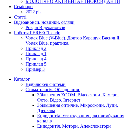
БІОЛОГІЧНО АКТИВНІ АНТИОКСИДАНТИ
Семінари
2022 рік
Статті
Відеоанонси, новинки, огляди
Розділ Відеоанонсів
Роботы PERFECT endo
Vortex Blue (V-Blue). Доктор Каращук Василий.
Vortex Blue, практика.
Приклад 2
Приклад 1
Приклад 4
Приклад 5
Пример 3
Каталог
Відбілюючі системи
Стоматологія. Обладнання
Збільшення ZOOM. Відеоскопи. Камери.
Фото. Відео. Інтернет
Збільшення оптичне. Мікроскопи. Лупи.
Дзеркала
Ендодонтія. Устаткування для пломбування
каналів
Ендодонтія. Мотори. Апекслокатори