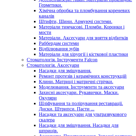
Герметики.
Хімічна обробка та пломбування кореневих
каналів
Штифти, Шини. Армуючі системи.
Матеріали тимчасові. Пломби. Коронки і
мости
Матеріали. Аксесуари для зняття відбитків
Раббердам системи
Відбілювання зубів
Матеріали для хірургії і кісткової пластики
Стоматологія. Інструменти Falcon
Стоматологія. Аксесуари
Насадки для змішування.
Ремонт протезів і керамічних конструкцій
Клини. Матриці і матричні стрічки.
Моделювання. Інструменти та аксесуари
Захисні аксесуари. Рукавички. Маски.
Окуляри
Шліфування та полірування реставрації.
Диски. Штрипси. Пасти ...
Насадки та аксесуари для ультразвукового
скалера
Насадки для змішування. Насадки для
шприців.