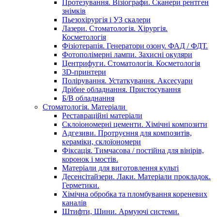
Протезування. Візіографи. Сканери рентген
знімків
Пьезохірургія і УЗ cкалери
Лазери. Стоматологія. Хірургія.
Косметологія
Фізіотерапія. Генератори озону. ФАД / ФДТ.
Фотополімерні лампи. Захисні окуляри
Центрифуги. Стоматологія. Косметологія
3D-принтери
Полірування. Устаткування. Аксесуари
Дрібне обладнання. Пристосування
Б/В обладнання
Стоматологія. Матеріали
Реставраційні матеріали
Склоіономерні цементи. Хімічні композити
Адгезиви. Протруєння для композитів,
кераміки, склоїономери
Фіксація. Тимчасова / постійна для вінірів,
коронок і мостів.
Матеріали для виготовлення культі
Десенсітайзери. Лаки. Матеріали прокладок.
Герметики.
Хімічна обробка та пломбування кореневих
каналів
Штифти, Шини. Армуючі системи.