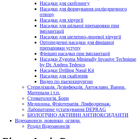
Насадки для скейлингу
Насадки для формування циліндричного
отвору
Насадки для хірургії
Насадки для щільної препаровки при
імплантації
Насадки для щелепно-лицевої хірургії
Ортопедичні насадки для фінішної
препаровки уступу
Фінішні насадки при імплантації
Насадки Zygoma Minimally Invasive Technique
by Dr. Andrea Tedesco
Насадки Drilling Nasal Kit
Насадки для скайлерів
Видео по пьезохирургии
Стерилізація. Дезінфекція. Автоклави. Ванни.
Матеріали і т.п.
Стоматологія. Бори
Медицина. Фізіотерапія. Лімфодренаж.
Лабораторне устаткування DEPRAG
БІОЛОГІЧНО АКТИВНІ АНТИОКСИДАНТИ
Відеоанонси, новинки, огляди
Розділ Відеоанонсів