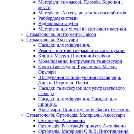
Матеріали тимчасові. Пломби. Коронки і
мости
Матеріали. Аксесуари для зняття відбитків
Раббердам системи
Відбілювання зубів
Матеріали для хірургії і кісткової пластики
Стоматологія. Інструменти Falcon
Стоматологія. Аксесуари
Насадки для змішування.
Ремонт протезів і керамічних конструкцій
Клини. Матриці і матричні стрічки.
Моделювання. Інструменти та аксесуари
Захисні аксесуари. Рукавички. Маски.
Окуляри
Шліфування та полірування реставрації.
Диски. Штрипси. Пасти ...
Насадки та аксесуари для ультразвукового
скалера
Насадки для змішування. Насадки для
шприців.
Аксесуари. Пристосування. Запасні частини
Стоматологія. Ортопедія. Матеріали. Аксесуари
Ортопедія. А-силікони
Ортопедія. Реєстрація прикусу А-силікони
Ортопедія. Матеріали C & B. Виготовлення.