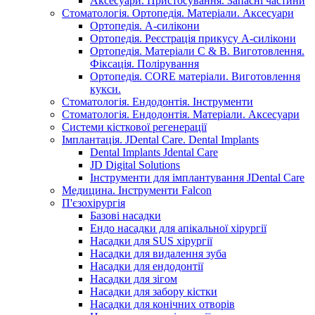
Аксесуари. Пристосування. Запасні частини
Стоматологія. Ортопедія. Матеріали. Аксесуари
Ортопедія. А-силікони
Ортопедія. Реєстрація прикусу А-силікони
Ортопедія. Матеріали C & B. Виготовлення.
Фіксація. Полірування
Ортопедія. CORE матеріали. Виготовлення
кукси.
Стоматологія. Ендодонтія. Інструменти
Стоматологія. Ендодонтія. Матеріали. Аксесуари
Системи кісткової регенерації
Імплантація. JDental Care. Dental Implants
Dental Implants Jdental Care
JD Digital Solutions
Інструменти для імплантування JDental Care
Медицина. Інструменти Falcon
П'єзохірургія
Базові насадки
Ендо насадки для апікальної хірургії
Насадки для SUS хірургії
Насадки для видалення зуба
Насадки для ендодонтії
Насадки для зігом
Насадки для забору кістки
Насадки для конічних отворів