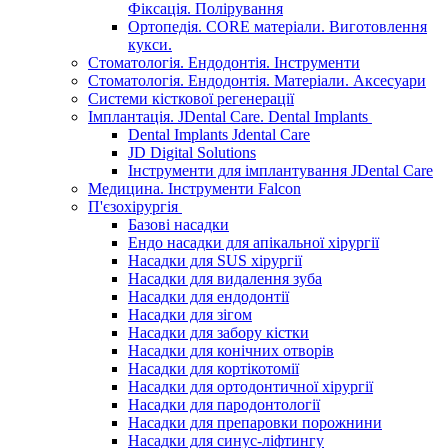
Фіксація. Полірування
Ортопедія. CORE матеріали. Виготовлення
кукси.
Стоматологія. Ендодонтія. Інструменти
Стоматологія. Ендодонтія. Матеріали. Аксесуари
Системи кісткової регенерації
Імплантація. JDental Care. Dental Implants
Dental Implants Jdental Care
JD Digital Solutions
Інструменти для імплантування JDental Care
Медицина. Інструменти Falcon
П'єзохірургія
Базові насадки
Ендо насадки для апікальної хірургії
Насадки для SUS хірургії
Насадки для видалення зуба
Насадки для ендодонтії
Насадки для зігом
Насадки для забору кістки
Насадки для конічних отворів
Насадки для кортікотомії
Насадки для ортодонтичної хірургії
Насадки для пародонтології
Насадки для препаровки порожнини
Насадки для синус-ліфтингу