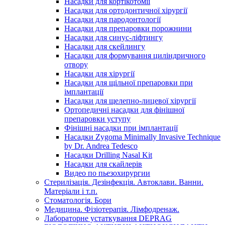
Насадки для кортікотомії
Насадки для ортодонтичної хірургії
Насадки для пародонтології
Насадки для препаровки порожнини
Насадки для синус-ліфтингу
Насадки для скейлингу
Насадки для формування циліндричного
отвору
Насадки для хірургії
Насадки для щільної препаровки при
імплантації
Насадки для щелепно-лицевої хірургії
Ортопедичні насадки для фінішної
препаровки уступу
Фінішні насадки при імплантації
Насадки Zygoma Minimally Invasive Technique
by Dr. Andrea Tedesco
Насадки Drilling Nasal Kit
Насадки для скайлерів
Видео по пьезохирургии
Стерилізація. Дезінфекція. Автоклави. Ванни.
Матеріали і т.п.
Стоматологія. Бори
Медицина. Фізіотерапія. Лімфодренаж.
Лабораторне устаткування DEPRAG