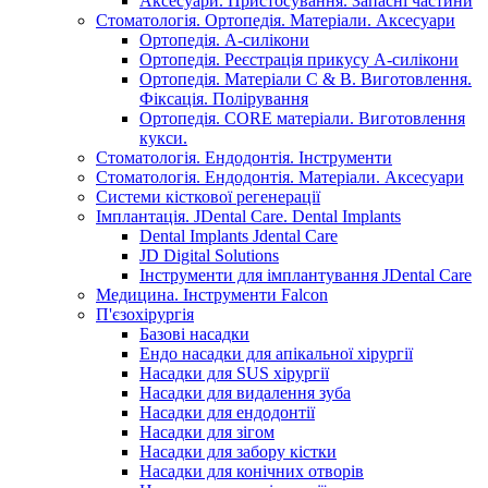
Аксесуари. Пристосування. Запасні частини
Стоматологія. Ортопедія. Матеріали. Аксесуари
Ортопедія. А-силікони
Ортопедія. Реєстрація прикусу А-силікони
Ортопедія. Матеріали C & B. Виготовлення.
Фіксація. Полірування
Ортопедія. CORE матеріали. Виготовлення
кукси.
Стоматологія. Ендодонтія. Інструменти
Стоматологія. Ендодонтія. Матеріали. Аксесуари
Системи кісткової регенерації
Імплантація. JDental Care. Dental Implants
Dental Implants Jdental Care
JD Digital Solutions
Інструменти для імплантування JDental Care
Медицина. Інструменти Falcon
П'єзохірургія
Базові насадки
Ендо насадки для апікальної хірургії
Насадки для SUS хірургії
Насадки для видалення зуба
Насадки для ендодонтії
Насадки для зігом
Насадки для забору кістки
Насадки для конічних отворів