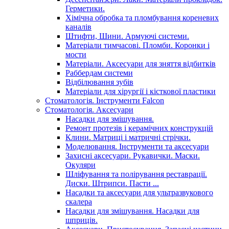
Герметики.
Хімічна обробка та пломбування кореневих
каналів
Штифти, Шини. Армуючі системи.
Матеріали тимчасові. Пломби. Коронки і
мости
Матеріали. Аксесуари для зняття відбитків
Раббердам системи
Відбілювання зубів
Матеріали для хірургії і кісткової пластики
Стоматологія. Інструменти Falcon
Стоматологія. Аксесуари
Насадки для змішування.
Ремонт протезів і керамічних конструкцій
Клини. Матриці і матричні стрічки.
Моделювання. Інструменти та аксесуари
Захисні аксесуари. Рукавички. Маски.
Окуляри
Шліфування та полірування реставрації.
Диски. Штрипси. Пасти ...
Насадки та аксесуари для ультразвукового
скалера
Насадки для змішування. Насадки для
шприців.