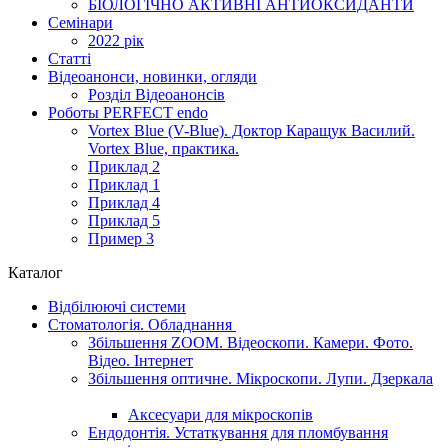
БІОЛОГІЧНО АКТИВНІ АНТИОКСИДАНТИ
Семінари
2022 рік
Статті
Відеоанонси, новинки, огляди
Розділ Відеоанонсів
Роботы PERFECT endo
Vortex Blue (V-Blue). Доктор Каращук Василий.
Vortex Blue, практика.
Приклад 2
Приклад 1
Приклад 4
Приклад 5
Пример 3
Каталог
Відбілюючі системи
Стоматологія. Обладнання
Збільшення ZOOM. Відеоскопи. Камери. Фото.
Відео. Інтернет
Збільшення оптичне. Мікроскопи. Лупи. Дзеркала
Аксесуари для мікроскопів
Ендодонтія. Устаткування для пломбування