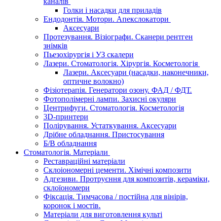
каналів
Голки і насадки для приладів
Ендодонтія. Мотори. Апекслокатори
Аксесуари
Протезування. Візіографи. Сканери рентген
знімків
Пьезохірургія і УЗ cкалери
Лазери. Стоматологія. Хірургія. Косметологія
Лазери. Аксесуари (насадки, наконечники,
оптичне волокно)
Фізіотерапія. Генератори озону. ФАД / ФДТ.
Фотополімерні лампи. Захисні окуляри
Центрифуги. Стоматологія. Косметологія
3D-принтери
Полірування. Устаткування. Аксесуари
Дрібне обладнання. Пристосування
Б/В обладнання
Стоматологія. Матеріали
Реставраційні матеріали
Склоіономерні цементи. Хімічні композити
Адгезиви. Протруєння для композитів, кераміки,
склоїономери
Фіксація. Тимчасова / постійна для вінірів,
коронок і мостів.
Матеріали для виготовлення культі