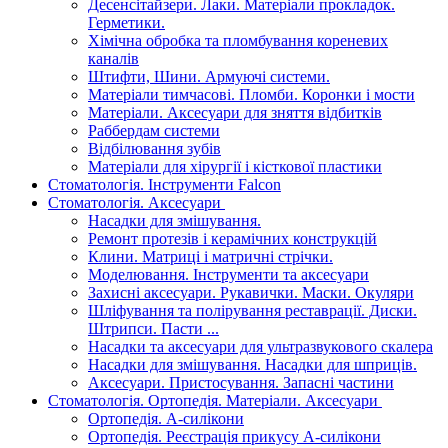
Десенсітайзери. Лаки. Матеріали прокладок.
Герметики.
Хімічна обробка та пломбування кореневих
каналів
Штифти, Шини. Армуючі системи.
Матеріали тимчасові. Пломби. Коронки і мости
Матеріали. Аксесуари для зняття відбитків
Раббердам системи
Відбілювання зубів
Матеріали для хірургії і кісткової пластики
Стоматологія. Інструменти Falcon
Стоматологія. Аксесуари
Насадки для змішування.
Ремонт протезів і керамічних конструкцій
Клини. Матриці і матричні стрічки.
Моделювання. Інструменти та аксесуари
Захисні аксесуари. Рукавички. Маски. Окуляри
Шліфування та полірування реставрації. Диски.
Штрипси. Пасти ...
Насадки та аксесуари для ультразвукового скалера
Насадки для змішування. Насадки для шприців.
Аксесуари. Пристосування. Запасні частини
Стоматологія. Ортопедія. Матеріали. Аксесуари
Ортопедія. А-силікони
Ортопедія. Реєстрація прикусу А-силікони