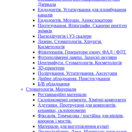
Дзеркала
Ендодонтія. Устаткування для пломбування
каналів
Ендодонтія. Мотори. Апекслокатори
Протезування. Візіографи. Сканери рентген
знімків
Пьезохірургія і УЗ cкалери
Лазери. Стоматологія. Хірургія.
Косметологія
Фізіотерапія. Генератори озону. ФАД / ФДТ.
Фотополімерні лампи. Захисні окуляри
Центрифуги. Стоматологія. Косметологія
3D-принтери
Полірування. Устаткування. Аксесуари
Дрібне обладнання. Пристосування
Б/В обладнання
Стоматологія. Матеріали
Реставраційні матеріали
Склоіономерні цементи. Хімічні композити
Адгезиви. Протруєння для композитів,
кераміки, склоїономери
Фіксація. Тимчасова / постійна для вінірів,
коронок і мостів.
Матеріали для виготовлення культі
Десенсітайзери. Лаки. Матеріали прокладок.