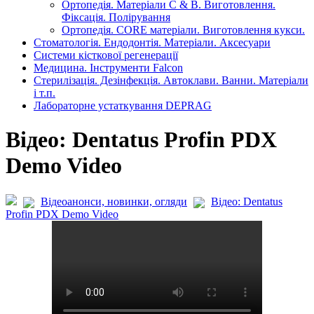
Ортопедія. Матеріали C & B. Виготовлення.
Фіксація. Полірування
Ортопедія. CORE матеріали. Виготовлення кукси.
Стоматологія. Ендодонтія. Матеріали. Аксесуари
Системи кісткової регенерації
Медицина. Інструменти Falcon
Стерилізація. Дезінфекція. Автоклави. Ванни. Матеріали
і т.п.
Лабораторне устаткування DEPRAG
Відео: Dentatus Profin PDX
Demo Video
Відеоанонси, новинки, огляди
Відео: Dentatus
Profin PDX Demo Video