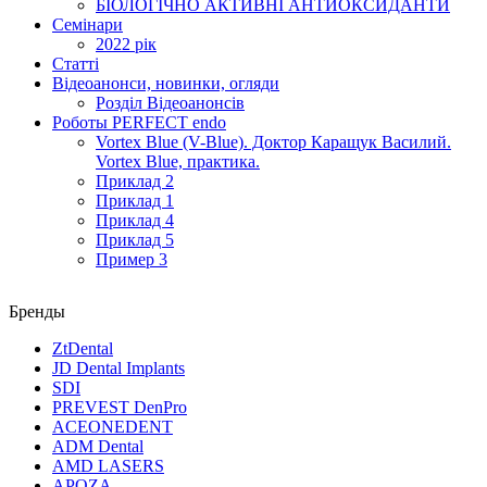
БІОЛОГІЧНО АКТИВНІ АНТИОКСИДАНТИ
Семінари
2022 рік
Статті
Відеоанонси, новинки, огляди
Розділ Відеоанонсів
Роботы PERFECT endo
Vortex Blue (V-Blue). Доктор Каращук Василий.
Vortex Blue, практика.
Приклад 2
Приклад 1
Приклад 4
Приклад 5
Пример 3
Бренды
ZtDental
JD Dental Implants
SDI
PREVEST DenPro
ACEONEDENT
ADM Dental
AMD LASERS
APOZA