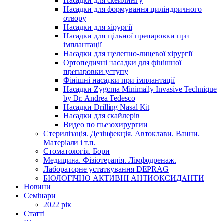
Насадки для скейлингу
Насадки для формування циліндричного
отвору
Насадки для хірургії
Насадки для щільної препаровки при
імплантації
Насадки для щелепно-лицевої хірургії
Ортопедичні насадки для фінішної
препаровки уступу
Фінішні насадки при імплантації
Насадки Zygoma Minimally Invasive Technique
by Dr. Andrea Tedesco
Насадки Drilling Nasal Kit
Насадки для скайлерів
Видео по пьезохирургии
Стерилізація. Дезінфекція. Автоклави. Ванни.
Матеріали і т.п.
Стоматологія. Бори
Медицина. Фізіотерапія. Лімфодренаж.
Лабораторне устаткування DEPRAG
БІОЛОГІЧНО АКТИВНІ АНТИОКСИДАНТИ
Новини
Семінари
2022 рік
Статті