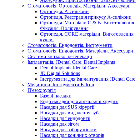
Аксесуари. Пристосування. Запасні частини
Стоматологія. Ортопедія. Матеріали. Аксесуари
Ортопедія. А-силікони
Ортопедія. Реєстрація прикусу А-силікони
Ортопедія. Матеріали C & B. Виготовлення.
Фіксація. Полірування
Ортопедія. CORE матеріали. Виготовлення
кукси.
Стоматологія. Ендодонтія. Інструменти
Стоматологія. Ендодонтія. Матеріали. Аксесуари
Системи кісткової регенерації
Імплантація. JDental Care. Dental Implants
Dental Implants Jdental Care
JD Digital Solutions
Інструменти для імплантування JDental Care
Медицина. Інструменти Falcon
П'єзохірургія
Базові насадки
Ендо насадки для апікальної хірургії
Насадки для SUS хірургії
Насадки для видалення зуба
Насадки для ендодонтії
Насадки для зігом
Насадки для забору кістки
Насадки для конічних отворів