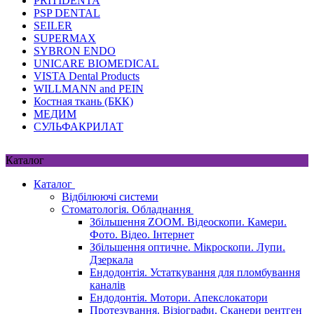
PRITIDENTA
PSP DENTAL
SEILER
SUPERMAX
SYBRON ENDO
UNICARE BIOMEDICAL
VISTA Dental Products
WILLMANN and PEIN
Костная ткань (БКК)
МЕДИМ
СУЛЬФАКРИЛАТ
Каталог
Каталог
Відбілюючі системи
Стоматологія. Обладнання
Збільшення ZOOM. Відеоскопи. Камери.
Фото. Відео. Інтернет
Збільшення оптичне. Мікроскопи. Лупи.
Дзеркала
Ендодонтія. Устаткування для пломбування
каналів
Ендодонтія. Мотори. Апекслокатори
Протезування. Візіографи. Сканери рентген