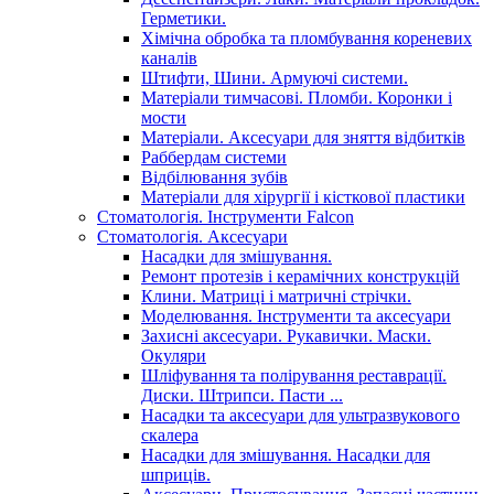
Герметики.
Хімічна обробка та пломбування кореневих
каналів
Штифти, Шини. Армуючі системи.
Матеріали тимчасові. Пломби. Коронки і
мости
Матеріали. Аксесуари для зняття відбитків
Раббердам системи
Відбілювання зубів
Матеріали для хірургії і кісткової пластики
Стоматологія. Інструменти Falcon
Стоматологія. Аксесуари
Насадки для змішування.
Ремонт протезів і керамічних конструкцій
Клини. Матриці і матричні стрічки.
Моделювання. Інструменти та аксесуари
Захисні аксесуари. Рукавички. Маски.
Окуляри
Шліфування та полірування реставрації.
Диски. Штрипси. Пасти ...
Насадки та аксесуари для ультразвукового
скалера
Насадки для змішування. Насадки для
шприців.