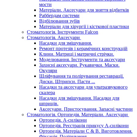
мости
Матеріали. Аксесуари для зняття відбитків
Раббердам системи
Відбілювання зубів
Матеріали для хірургії і кісткової пластики
Стоматологія. Інструменти Falcon
Стоматологія. Аксесуари
Насадки для змішування.
Ремонт протезів і керамічних конструкцій
Клини. Матриці і матричні стрічки.
Моделювання. Інструменти та аксесуари
Захисні аксесуари. Рукавички. Маски.
Окуляри
Шліфування та полірування реставрації.
Диски. Штрипси. Пасти ...
Насадки та аксесуари для ультразвукового
скалера
Насадки для змішування. Насадки для
шприців.
Аксесуари. Пристосування. Запасні частини
Стоматологія. Ортопедія. Матеріали. Аксесуари
Ортопедія. А-силікони
Ортопедія. Реєстрація прикусу А-силікони
Ортопедія. Матеріали C & B. Виготовлення.
Фіксація. Полірування