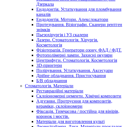
Дзеркала
Ендодонтія. Устаткування для пломбування
каналів
Ендодонтія. Мотори. Апекслокатори
Протезування. Візіографи. Сканери рентген
знімків
Пьезохірургія і УЗ cкалери
Лазери. Стоматологія. Хірургія.
Косметологія
Фізіотерапія. Генератори озону. ФАД / ФДТ.
Фотополімерні лампи. Захисні окуляри
Центрифуги. Стоматологія. Косметологія
3D-принтери
Полірування. Устаткування. Аксесуари
Дрібне обладнання. Пристосування
Б/В обладнання
Стоматологія. Матеріали
Реставраційні матеріали
Склоіономерні цементи. Хімічні композити
Адгезиви. Протруєння для композитів,
кераміки, склоїономери
Фіксація. Тимчасова / постійна для вінірів,
коронок і мостів.
Матеріали для виготовлення культі
Десенсітайзери. Лаки. Матеріали прокладок.