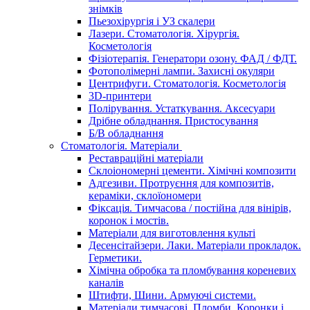
знімків
Пьезохірургія і УЗ cкалери
Лазери. Стоматологія. Хірургія.
Косметологія
Фізіотерапія. Генератори озону. ФАД / ФДТ.
Фотополімерні лампи. Захисні окуляри
Центрифуги. Стоматологія. Косметологія
3D-принтери
Полірування. Устаткування. Аксесуари
Дрібне обладнання. Пристосування
Б/В обладнання
Стоматологія. Матеріали
Реставраційні матеріали
Склоіономерні цементи. Хімічні композити
Адгезиви. Протруєння для композитів,
кераміки, склоїономери
Фіксація. Тимчасова / постійна для вінірів,
коронок і мостів.
Матеріали для виготовлення культі
Десенсітайзери. Лаки. Матеріали прокладок.
Герметики.
Хімічна обробка та пломбування кореневих
каналів
Штифти, Шини. Армуючі системи.
Матеріали тимчасові. Пломби. Коронки і