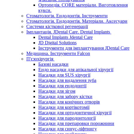
Ортопедія. CORE матеріали. Виготовлення
кукси.
Стоматологія. Ендодонтія. Інструменти
Стоматологія. Ендодонтія. Матеріали. Аксесуари
Системи кісткової регенерації
Імплантація. JDental Care. Dental Implants
Dental Implants Jdental Care
JD Digital Solutions
Інструменти для імплантування JDental Care
Медицина. Інструменти Falcon
П'єзохірургія
Базові насадки
Ендо насадки для апікальної хірургії
Насадки для SUS хірургії
Насадки для видалення зуба
Насадки для ендодонтії
Насадки для зігом
Насадки для забору кістки
Насадки для конічних отворів
Насадки для кортікотомії
Насадки для ортодонтичної хірургії
Насадки для пародонтології
Насадки для препаровки порожнини
Насадки для синус-ліфтингу