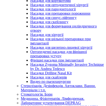
Насадки для кортікотомії
Насадки для ортодонтичної хірургії
Насадки для пародонтології
Насадки для препаровки порожнини
Насадки для синус-ліфтингу
Насадки для скейлингу
Насадки для формування циліндричного
отвору
Насадки для хірургії
Насадки для щільної препаровки при
імплантації
Насадки для щелепно-лицевої хірургії
Ортопедичні насадки для фінішної
препаровки уступу
Фінішні насадки при імплантації
Насадки Zygoma Minimally Invasive Technique
by Dr. Andrea Tedesco
Насадки Drilling Nasal Kit
Насадки для скайлерів
Видео по пьезохирургии
Стерилізація. Дезінфекція. Автоклави. Ванни.
Матеріали і т.п.
Стоматологія. Бори
Медицина. Фізіотерапія. Лімфодренаж.
Лабораторне устаткування DEPRAG