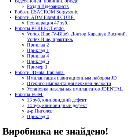
Відеоанонси, новинки, огляди
Розділ Відеоанонсів
Роботи ESACROM Surgysonic
Роботи ADM Fibrafill CUBE
Реставрация 47 зуб.
Роботы PERFECT endo
Vortex Blue (V-Blue). Доктор Каращук Василий.
Vortex Blue, практика.
Приклад 2
Приклад 1
Приклад 4
Приклад 5
Пример 3
Роботи JDental Implants
Имплантация навигационным набором JD
Птериго-имплантация верхней челюсти
Установка назальных имплантатов JDENTAL
Роботы FGM
13 зуб, клиновидний дефект
14 зуб, клиновидный дефект
д-р Пиголев
Приклад 4
Виробника не знайдено!