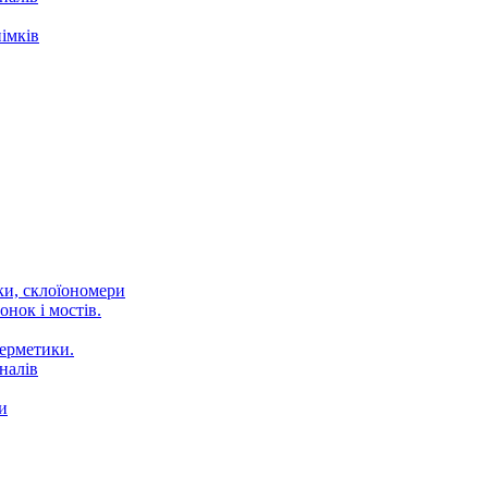
імків
ки, склоїономери
онок і мостів.
Герметики.
налів
и