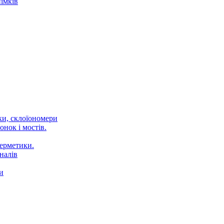
імків
ки, склоїономери
онок і мостів.
Герметики.
налів
и