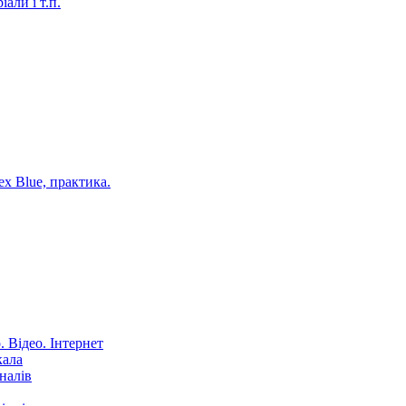
али і т.п.
ex Blue, практика.
 Відео. Інтернет
кала
налів