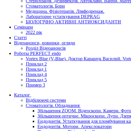
Стерилізація. Дезінфекція. Автоклави. Ванни. Матері
Стоматологія. Бори
Медицина. Фізіотерапія. Лімфодренаж.
Лабораторне устаткування DEPRAG
БІОЛОГІЧНО АКТИВНІ АНТИОКСИДАНТИ
Семінари
2022 рік
Статті
Відеоанонси, новинки, огляди
Розділ Відеоанонсів
Роботы PERFECT endo
Vortex Blue (V-Blue). Доктор Каращук Василий. Vort
Приклад 2
Приклад 1
Приклад 4
Приклад 5
Пример 3
Каталог
Відбілюючі системи
Стоматологія. Обладнання
Збільшення ZOOM. Відеоскопи. Камери. Фото.
Збільшення оптичне. Мікроскопи. Лупи. Дзер
Ендодонтія. Устаткування для пломбування ка
Ендодонтія. Мотори. Апекслокатори