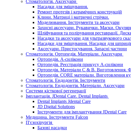
Стоматологія. Аксесуари
Насадки для змішування.
Ремонт протезів і керамічних конструкцій
Клини. Матриці і матричні стрічки.
Моделювання. Інструменти та аксесуари
Захисні аксесуари. Рукавички. Маски. Окуляр
Шліфування та полірування реставрації. Диски
Насадки та аксесуари для ультразвукового ска
Насадки для змішування. Насадки для шприці
Аксесуари. Пристосування. Запасні частини
Стоматологія. Ортопедія. Матеріали. Аксесуари
Ортопедія. А-силікони
Ортопедія. Реєстрація прикусу А-силікони
Ортопедія. Матеріали C & B. Виготовлення. Ф
Ортопедія. CORE матеріали. Виготовлення ку
Стоматологія. Ендодонтія. Інструменти
Стоматологія. Ендодонтія. Матеріали. Аксесуари
Системи кісткової регенерації
Імплантація. JDental Care. Dental Implants
Dental Implants Jdental Care
JD Digital Solutions
Інструменти для імплантування JDental Care
Медицина. Інструменти Falcon
П'єзохірургія
Базові насадки