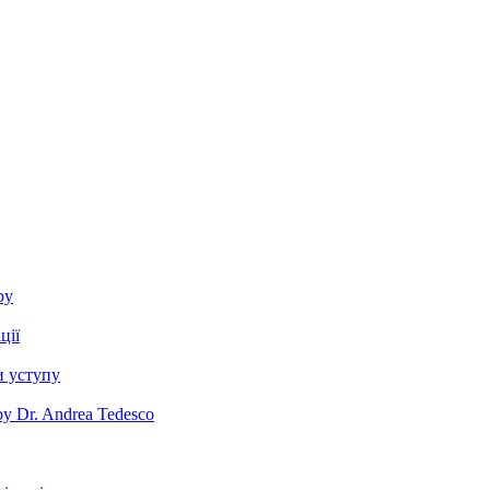
ру
ції
и уступу
y Dr. Andrea Tedesco