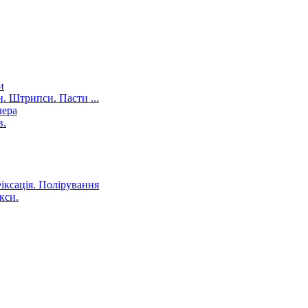
и
. Штрипси. Пасти ...
лера
в.
іксація. Полірування
кси.