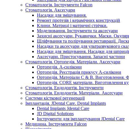
Стоматологія. Інструменти Falcon
Стоматологія. Аксесуари
Насадки для змішування.
Ремонт протезів і керамічних конструкцій
Клини. Матриці і матричні стрічки.
Моделювання. Інструменти та аксесуари
Захисні аксесуари. Рукавички. Маски. Окуляр
Шліфування та полірування реставрації. Диски
Насадки та аксесуари для ультразвукового ска
Насадки для змішування. Насадки для шприці
Аксесуари. Пристосування. Запасні частини
Стоматологія. Ортопедія. Матеріали. Аксесуари
Ортопедія. А-силікони
Ортопедія. Реєстрація прикусу А-силікони
Ортопедія. Матеріали C & B. Виготовлення. Ф
Ортопедія. CORE матеріали. Виготовлення ку
Стоматологія. Ендодонтія. Інструменти
Стоматологія. Ендодонтія. Матеріали. Аксесуари
Системи кісткової регенерації
Імплантація. JDental Care. Dental Implants
Dental Implants Jdental Care
JD Digital Solutions
Інструменти для імплантування JDental Care
Медицина. Інструменти Falcon