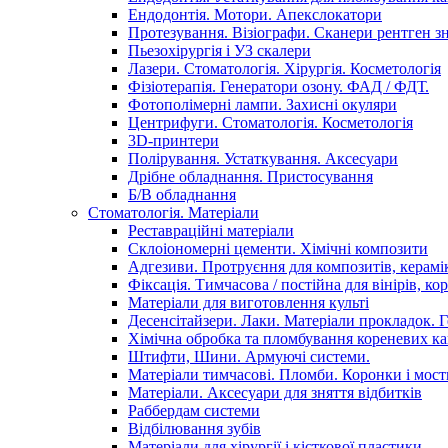
Ендодонтія. Мотори. Апекслокатори
Протезування. Візіографи. Сканери рентген зн
Пьезохірургія і УЗ cкалери
Лазери. Стоматологія. Хірургія. Косметологія
Фізіотерапія. Генератори озону. ФАД / ФДТ.
Фотополімерні лампи. Захисні окуляри
Центрифуги. Стоматологія. Косметологія
3D-принтери
Полірування. Устаткування. Аксесуари
Дрібне обладнання. Пристосування
Б/В обладнання
Стоматологія. Матеріали
Реставраційні матеріали
Склоіономерні цементи. Хімічні композити
Адгезиви. Протруєння для композитів, керамі
Фіксація. Тимчасова / постійна для вінірів, кор
Матеріали для виготовлення культі
Десенсітайзери. Лаки. Матеріали прокладок. 
Хімічна обробка та пломбування кореневих ка
Штифти, Шини. Армуючі системи.
Матеріали тимчасові. Пломби. Коронки і мост
Матеріали. Аксесуари для зняття відбитків
Раббердам системи
Відбілювання зубів
Матеріали для хірургії і кісткової пластики