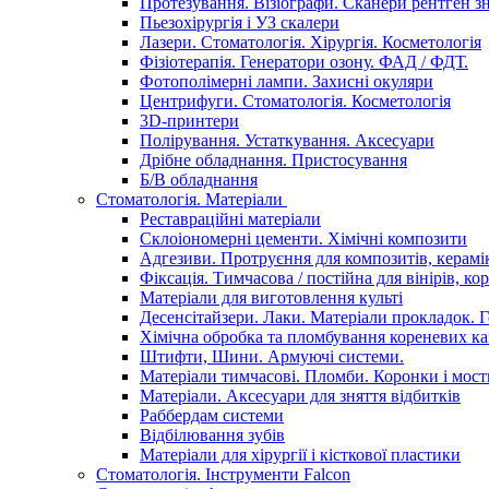
Протезування. Візіографи. Сканери рентген зн
Пьезохірургія і УЗ cкалери
Лазери. Стоматологія. Хірургія. Косметологія
Фізіотерапія. Генератори озону. ФАД / ФДТ.
Фотополімерні лампи. Захисні окуляри
Центрифуги. Стоматологія. Косметологія
3D-принтери
Полірування. Устаткування. Аксесуари
Дрібне обладнання. Пристосування
Б/В обладнання
Стоматологія. Матеріали
Реставраційні матеріали
Склоіономерні цементи. Хімічні композити
Адгезиви. Протруєння для композитів, керамі
Фіксація. Тимчасова / постійна для вінірів, кор
Матеріали для виготовлення культі
Десенсітайзери. Лаки. Матеріали прокладок. 
Хімічна обробка та пломбування кореневих ка
Штифти, Шини. Армуючі системи.
Матеріали тимчасові. Пломби. Коронки і мост
Матеріали. Аксесуари для зняття відбитків
Раббердам системи
Відбілювання зубів
Матеріали для хірургії і кісткової пластики
Стоматологія. Інструменти Falcon