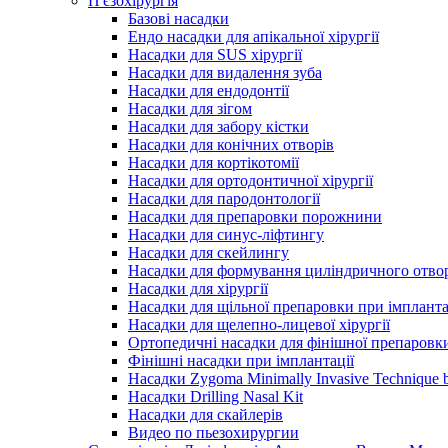
П'єзохірургія
Базові насадки
Ендо насадки для апікальної хірургії
Насадки для SUS хірургії
Насадки для видалення зуба
Насадки для ендодонтії
Насадки для зігом
Насадки для забору кістки
Насадки для конічних отворів
Насадки для кортікотомії
Насадки для ортодонтичної хірургії
Насадки для пародонтології
Насадки для препаровки порожнини
Насадки для синус-ліфтингу
Насадки для скейлингу
Насадки для формування циліндричного отво
Насадки для хірургії
Насадки для щільної препаровки при імпланта
Насадки для щелепно-лицевої хірургії
Ортопедичні насадки для фінішної препаровк
Фінішні насадки при імплантації
Насадки Zygoma Minimally Invasive Technique b
Насадки Drilling Nasal Kit
Насадки для скайлерів
Видео по пьезохирургии