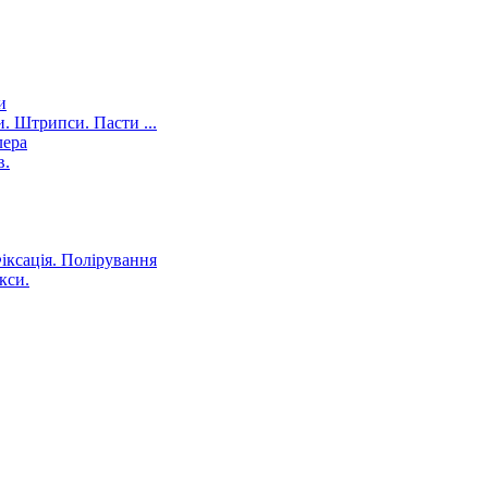
и
. Штрипси. Пасти ...
лера
в.
іксація. Полірування
кси.